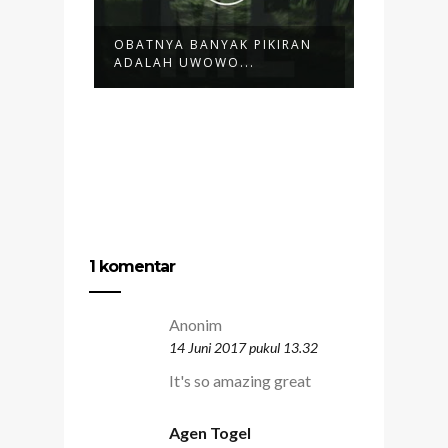
OBATNYA BANYAK PIKIRAN
INI BUK
ADALAH UWOWO...
1 komentar
Anonim
14 Juni 2017 pukul 13.32
It's so amazing great
Agen Togel