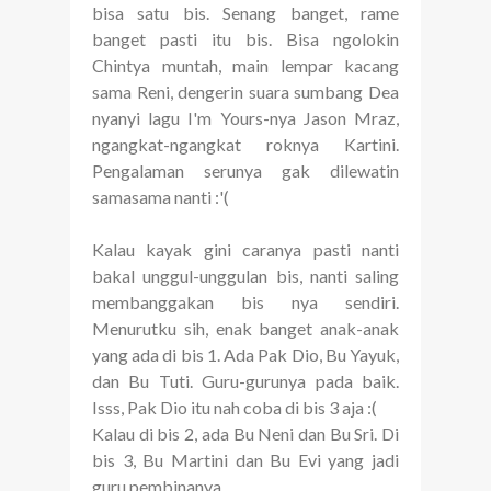
bisa satu bis. Senang banget, rame
banget pasti itu bis. Bisa ngolokin
Chintya muntah, main lempar kacang
sama Reni, dengerin suara sumbang Dea
nyanyi lagu I'm Yours-nya Jason Mraz,
ngangkat-ngangkat roknya Kartini.
Pengalaman serunya gak dilewatin
samasama nanti :'(
Kalau kayak gini caranya pasti nanti
bakal unggul-unggulan bis, nanti saling
membanggakan bis nya sendiri.
Menurutku sih, enak banget anak-anak
yang ada di bis 1. Ada Pak Dio, Bu Yayuk,
dan Bu Tuti. Guru-gurunya pada baik.
Isss, Pak Dio itu nah coba di bis 3 aja :(
Kalau di bis 2, ada Bu Neni dan Bu Sri. Di
bis 3, Bu Martini dan Bu Evi yang jadi
guru pembinanya.