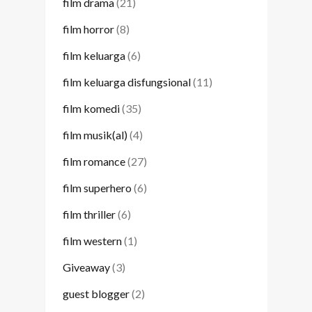
film drama
(21)
film horror
(8)
film keluarga
(6)
film keluarga disfungsional
(11)
film komedi
(35)
film musik(al)
(4)
film romance
(27)
film superhero
(6)
film thriller
(6)
film western
(1)
Giveaway
(3)
guest blogger
(2)