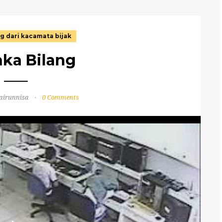
g dari kacamata bijak
nka Bilang
airunnisa
0 Comments