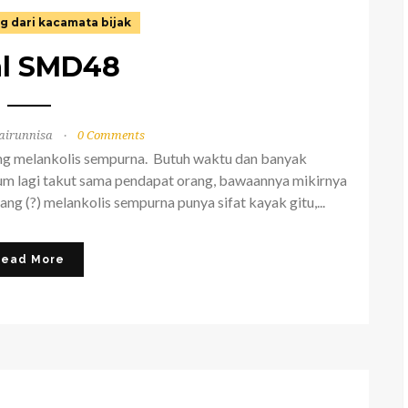
g dari kacamata bijak
al SMD48
airunnisa
0 Comments
orang melankolis sempurna. Butuh waktu dan banyak
m lagi takut sama pendapat orang, bawaannya mikirnya
g (?) melankolis sempurna punya sifat kayak gitu,...
Read More