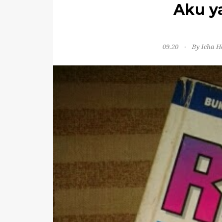
Aku y
09.20
By Icha H