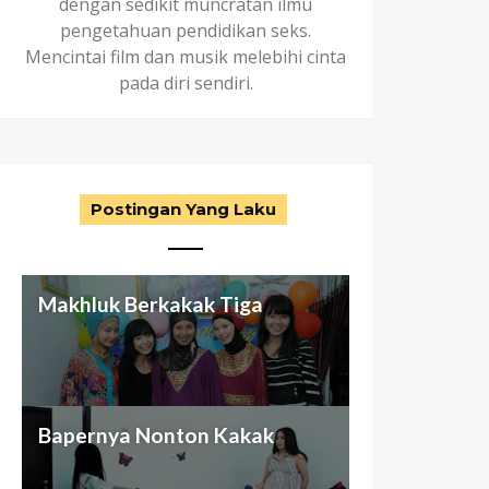
dengan sedikit muncratan ilmu
pengetahuan pendidikan seks.
Mencintai film dan musik melebihi cinta
pada diri sendiri.
Postingan Yang Laku
Makhluk Berkakak Tiga
Aku dan Keluarga (abnormal)
Antara Seragam Putih-Biru,
Nggak Cuma Butuh Passion
Bapernya Nonton Kakak
ku
Otak Cetek, dan Bunuh Diri
Buat Beli Mansion