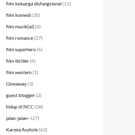
film keluarga disfungsional
(11)
film komedi
(35)
film musik(al)
(4)
film romance
(27)
film superhero
(6)
film thriller
(6)
film western
(1)
Giveaway
(3)
guest blogger
(2)
hidup di NCC
(58)
jalan-jalan~
(27)
Karena Asshole
(62)