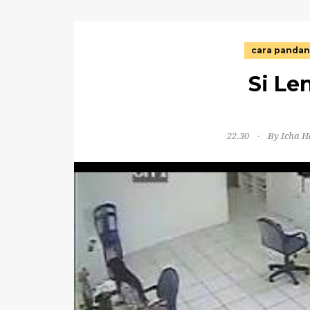
cara pandan
Si Le
22.30
By Icha H