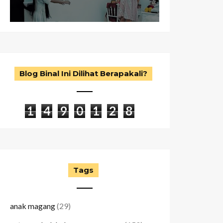
Blog Binal Ini Dilihat Berapakali?
1
4
9
0
1
2
8
Tags
anak magang
(29)