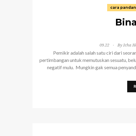
cara pandan
Bin
09.22
By Icha H
Pemikir adalah salah satu ciri dari se
pertimbangan untuk memutuskan sesuatu, belu
negatif mulu. Mungkin gak semua penyandan