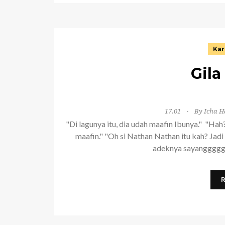
Kar
Gila
17.01
By Icha H
"Di lagunya itu, dia udah maafin Ibunya." "H
maafin." "Oh si Nathan Nathan itu kah? Jad
adeknya sayangggggg