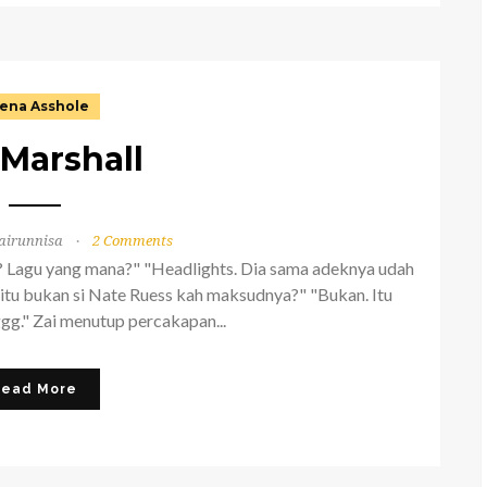
ena Asshole
 Marshall
airunnisa
2 Comments
ah? Lagu yang mana?" "Headlights. Dia sama adeknya udah
i itu bukan si Nate Ruess kah maksudnya?" "Bukan. Itu
g." Zai menutup percakapan...
Read More