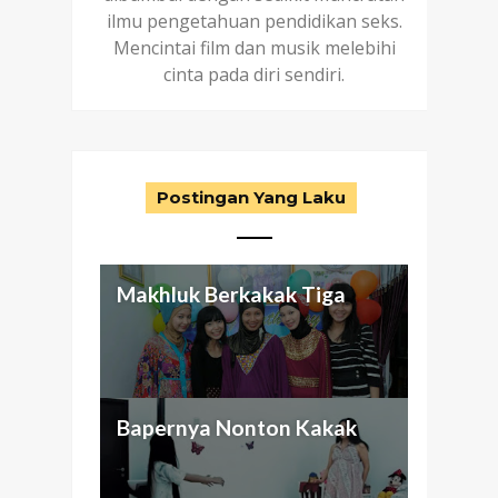
ilmu pengetahuan pendidikan seks.
Mencintai film dan musik melebihi
cinta pada diri sendiri.
Postingan Yang Laku
Makhluk Berkakak Tiga
Aku dan Keluarga
Antara Seragam Putih-Biru,
Nggak Cuma Butuh Passion
Bapernya Nonton Kakak
(abnormal) ku
Otak Cetek, dan Bunuh Diri
Buat Beli Mansion