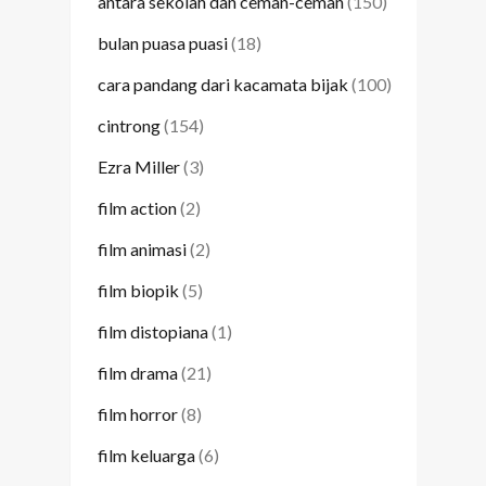
antara sekolah dan ceman-ceman
(150)
bulan puasa puasi
(18)
cara pandang dari kacamata bijak
(100)
cintrong
(154)
Ezra Miller
(3)
film action
(2)
film animasi
(2)
film biopik
(5)
film distopiana
(1)
film drama
(21)
film horror
(8)
film keluarga
(6)