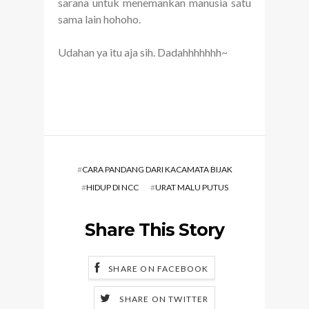
sarana untuk menemankan manusia satu
sama lain hohoho.
Udahan ya itu aja sih. Dadahhhhhhh~
#
CARA PANDANG DARI KACAMATA BIJAK
#
HIDUP DI NCC
#
URAT MALU PUTUS
Share This Story
SHARE ON FACEBOOK
SHARE ON TWITTER