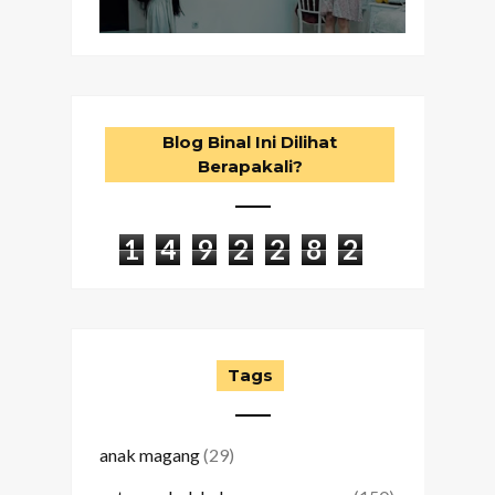
Blog Binal Ini Dilihat
Berapakali?
1
4
9
2
2
8
2
Tags
anak magang
(29)