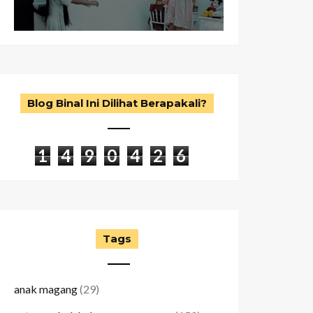
Blog Binal Ini Dilihat Berapakali?
1
4
9
0
4
2
6
Tags
anak magang
(29)