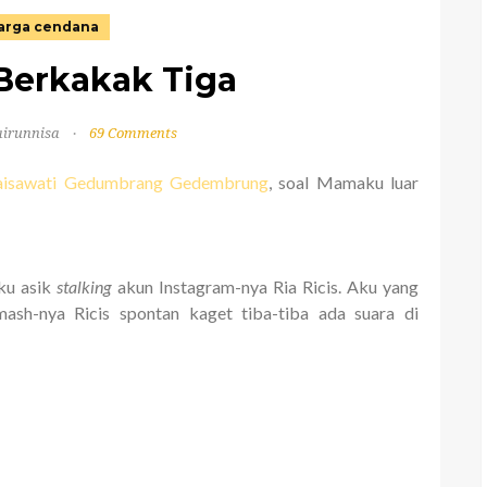
arga cendana
Berkakak Tiga
airunnisa
69 Comments
Raisawati Gedumbrang Gedembrung
, soal Mamaku luar
aku asik
stalking
akun Instagram-nya Ria Ricis. Aku yang
ash-nya Ricis spontan kaget tiba-tiba ada suara di