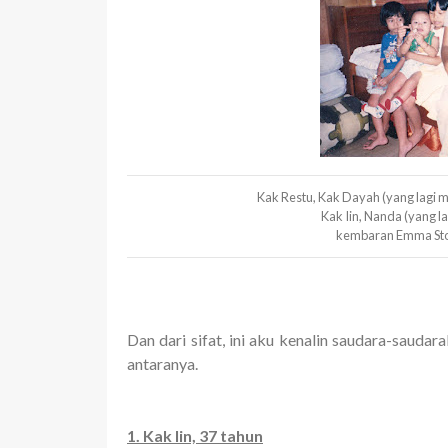
Kak Restu, Kak Dayah (yang lagi 
Kak Iin, Nanda (yang la
kembaran Emma Sto
Dan dari sifat, ini aku kenalin saudara-saud
antaranya.
1. Kak Iin, 37 tahun