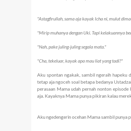
"Astagfirullah, sama aja kayak Icha ni, mulut d
"Mirip muhanya dengan Uki. Tapi kelakuannya bed
"Nah, pake juling-juling segala mata."
"Cha, tekeluar, kayak apa mau liat yang tadi?"
Aku spontan ngakak, sambil ngeraih hapeku 
tetap aja ngoceh soal betapa bedanya Ustadzah
perasaan Mama udah pernah nonton episode Isl
aja. Kayaknya Mama punya pikiran kalau mer
Aku ngedengerin ocehan Mama sambil punya pi