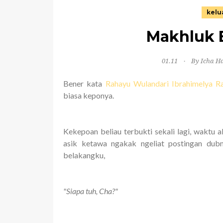
kelu
Makhluk 
01.11
By Icha H
Bener kata
Rahayu Wulandari Ibrahimelya 
biasa keponya.
Kekepoan beliau terbukti sekali lagi, waktu 
asik ketawa ngakak ngeliat postingan dubm
belakangku,
"Siapa tuh, Cha?"