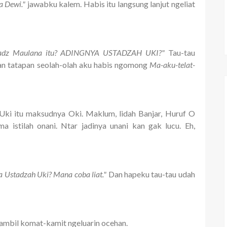
a Dewi."
jawabku kalem. Habis itu langsung lanjut ngeliat
Ustadz Maulana itu? ADINGNYA USTADZAH UKI?"
Tau-tau
n tatapan seolah-olah aku habis ngomong
Ma-aku-telat-
 Uki itu maksudnya Oki. Maklum, lidah Banjar, Huruf O
istilah onani. Ntar jadinya unani kan gak lucu. Eh,
a Ustadzah Uki? Mana coba liat."
Dan hapeku tau-tau udah
 sambil komat-kamit ngeluarin ocehan.