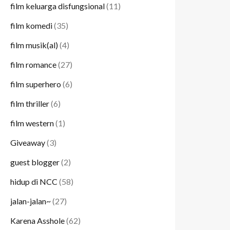
film keluarga disfungsional
(11)
film komedi
(35)
film musik(al)
(4)
film romance
(27)
film superhero
(6)
film thriller
(6)
film western
(1)
Giveaway
(3)
guest blogger
(2)
hidup di NCC
(58)
jalan-jalan~
(27)
Karena Asshole
(62)