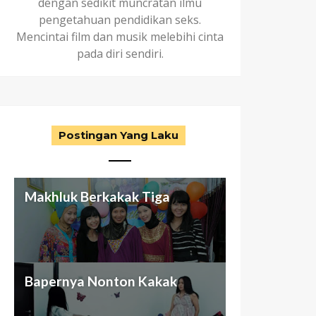
dengan sedikit muncratan ilmu
pengetahuan pendidikan seks.
Mencintai film dan musik melebihi cinta
pada diri sendiri.
Postingan Yang Laku
Makhluk Berkakak Tiga
Aku dan Keluarga (abnormal)
Antara Seragam Putih-Biru,
Nggak Cuma Butuh Passion
Bapernya Nonton Kakak
ku
Otak Cetek, dan Bunuh Diri
Buat Beli Mansion