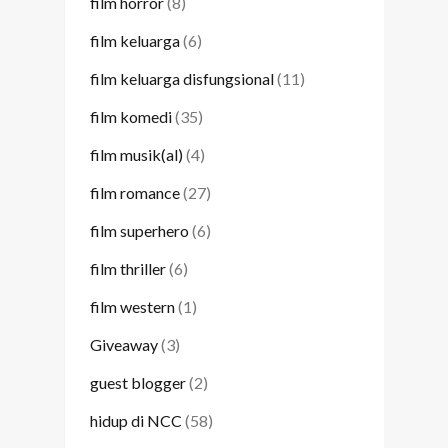
film horror
(8)
film keluarga
(6)
film keluarga disfungsional
(11)
film komedi
(35)
film musik(al)
(4)
film romance
(27)
film superhero
(6)
film thriller
(6)
film western
(1)
Giveaway
(3)
guest blogger
(2)
hidup di NCC
(58)