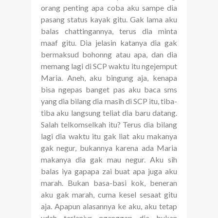
orang penting apa coba aku sampe dia
pasang status kayak gitu. Gak lama aku
balas chattingannya, terus dia minta
maaf gitu. Dia jelasin katanya dia gak
bermaksud bohonng atau apa, dan dia
memang lagi di SCP waktu itu ngejemput
Maria. Aneh, aku bingung aja, kenapa
bisa ngepas banget pas aku baca sms
yang dia bilang dia masih di SCP itu, tiba-
tiba aku langsung teliat dia baru datang.
Salah telkomselkah itu? Terus dia bilang
lagi dia waktu itu gak liat aku makanya
gak negur, bukannya karena ada Maria
makanya dia gak mau negur. Aku sih
balas iya gapapa zai buat apa juga aku
marah. Bukan basa-basi kok, beneran
aku gak marah, cuma kesel sesaat gitu
aja. Apapun alasannya ke aku, aku tetap
udah terlanjur nganggap dia bukan