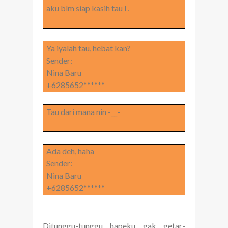
aku blm siap kasih tau
L
Ya iyalah tau, hebat kan?
Sender:
Nina Baru
+6285652******
Tau dari mana nin -__-
Ada deh, haha
Sender:
Nina Baru
+6285652******
Ditunggu-tunggu hapeku gak getar-