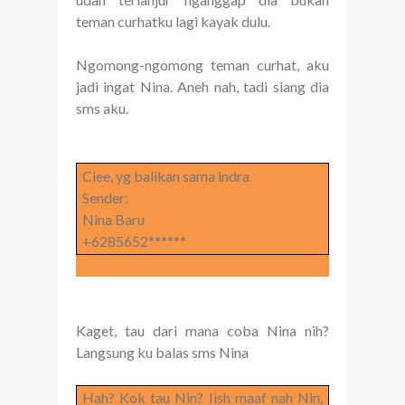
teman curhatku lagi kayak dulu.
Ngomong-ngomong teman curhat, aku
jadi ingat Nina. Aneh nah, tadi siang dia
sms aku.
Ciee, yg balikan sama indra
Sender:
Nina Baru
+6285652******
Kaget, tau dari mana coba Nina nih?
Langsung ku balas sms Nina
Hah? Kok tau Nin? Iish maaf nah Nin,