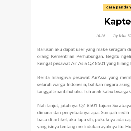
cara pandan
Kapte
16.26
By Icha H
Barusan aku dapat user yang make seragam din
orang Kementrian Perhubungan. Begitu ngeli
keingat pesawat Air Asia QZ 8501 yang hilang
Berita hilangnya pesawat AirAsia yang me
seluruh warga Indonesia, bahkan negara asing 
tanggal 5 nanti huhuhu. Tuh anak kalau bisa gak 
Nah lanjut, jatuhnya QZ 8501 tujuan Surabaya
dimana dan penyebabnya apa. Sumpah sedih ba
baca di artikel, aku lupa sih, pokoknya ada c
yang isinya tentang merindukan ayahnya itu. Hu