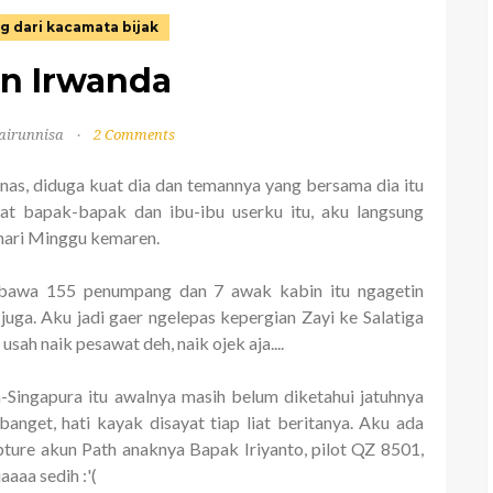
g dari kacamata bijak
n Irwanda
airunnisa
2 Comments
as, diduga kuat dia dan temannya yang bersama dia itu
at bapak-bapak dan ibu-ibu userku itu, aku langsung
 hari Minggu kemaren.
mbawa 155 penumpang dan 7 awak kabin itu ngagetin
juga. Aku jadi gaer ngelepas kepergian Zayi ke Salatiga
usah naik pesawat deh, naik ojek aja....
-Singapura itu awalnya masih belum diketahui jatuhnya
nget, hati kayak disayat tiap liat beritanya. Aku ada
apture akun Path anaknya Bapak Iriyanto, pilot QZ 8501,
aaaa sedih :'(