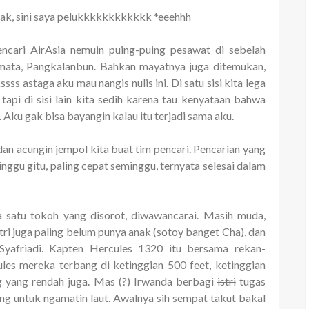
Pak, sini saya pelukkkkkkkkkkkk *eeehhh
ncari AirAsia nemuin puing-puing pesawat di sebelah
rimata, Pangkalanbun. Bahkan mayatnya juga ditemukan,
ss astaga aku mau nangis nulis ini. Di satu sisi kita lega
 tapi di sisi lain kita sedih karena tau kenyataan bahwa
. Aku gak bisa bayangin kalau itu terjadi sama aku.
a dan acungin jempol kita buat tim pencari. Pencarian yang
ggu gitu, paling cepat seminggu, ternyata selesai dalam
 satu tokoh yang disorot, diwawancarai. Masih muda,
tri juga paling belum punya anak (sotoy banget Cha), dan
yafriadi. Kapten Hercules 1320 itu bersama rekan-
es mereka terbang di ketinggian 500 feet, ketinggian
 yang rendah juga. Mas (?) Irwanda berbagi
istri
tugas
ng untuk ngamatin laut. Awalnya sih sempat takut bakal