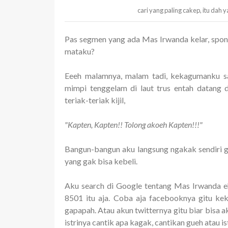
cari yang paling cakep, itu da
Pas segmen yang ada Mas Irwanda kelar, spo
mataku?
Eeeh malamnya, malam tadi, kekagumanku 
mimpi tenggelam di laut trus entah datang 
teriak-teriak kijil,
"Kapten, Kapten!! Tolong akoeh Kapten!!!"
Bangun-bangun aku langsung ngakak sendiri g
yang gak bisa kebeli.
Aku search di Google tentang Mas Irwanda 
8501 itu aja. Coba aja facebooknya gitu kek
gapapah. Atau akun twitternya gitu biar bisa a
istrinya cantik apa kagak, cantikan gueh atau is