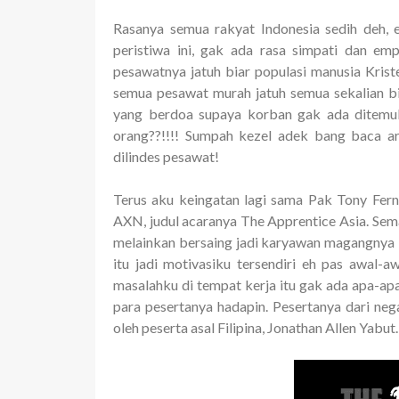
Rasanya semua rakyat Indonesia sedih deh, 
peristiwa ini, gak ada rasa simpati dan em
pesawatnya jatuh biar populasi manusia Krist
semua pesawat murah jatuh semua sekalian bia
yang berdoa supaya korban gak ada ditemuk
orang??!!!! Sumpah kezel adek bang baca ar
dilindes pesawat!
Terus aku keingatan lagi sama Pak Tony Fern
AXN, judul acaranya The Apprentice Asia. Sema
melainkan bersaing jadi karyawan magangnya To
itu jadi motivasiku tersendiri eh pas awal-a
masalahku di tempat kerja itu gak ada apa-ap
para pesertanya hadapin. Pesertanya dari ne
oleh peserta asal Filipina, Jonathan Allen Yabut