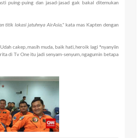
pasti puing-puing dan jasad-jasad gak bakal ditemukan
n titik lokasi jatuhnya AirAsia,"
kata
mas Kapten dengan
ah cakep, masih muda, baik hati, heroik lagi *nyanyiin
ita di Tv One itu jadi senyam-senyum, ngagumin betapa