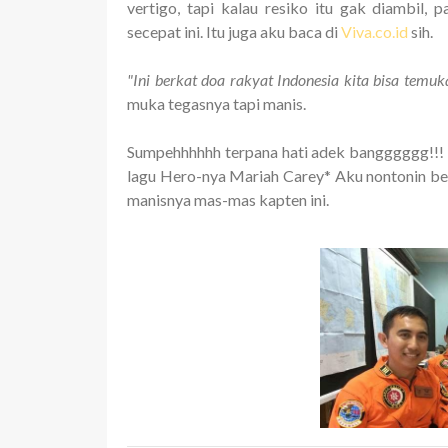
vertigo, tapi kalau resiko itu gak diambil, 
secepat ini. Itu juga aku baca di
Viva.co.id
sih.
"Ini berkat doa rakyat Indonesia kita bisa temuka
muka tegasnya tapi manis.
Sumpehhhhhh terpana hati adek bangggggg!!! Ud
lagu Hero-nya Mariah Carey* Aku nontonin ber
manisnya mas-mas kapten ini.