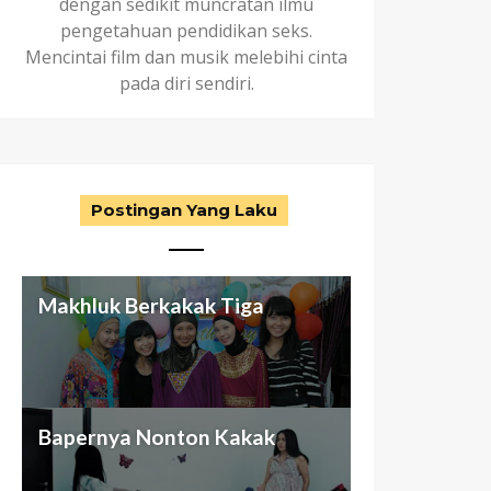
dengan sedikit muncratan ilmu
pengetahuan pendidikan seks.
Mencintai film dan musik melebihi cinta
pada diri sendiri.
Postingan Yang Laku
Makhluk Berkakak Tiga
Aku dan Keluarga (abnormal)
Antara Seragam Putih-Biru,
Nggak Cuma Butuh Passion
Bapernya Nonton Kakak
ku
Otak Cetek, dan Bunuh Diri
Buat Beli Mansion