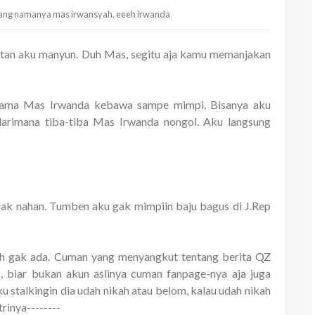
h yang namanya mas irwansyah, eeeh irwanda
ntan aku manyun. Duh Mas, segitu aja kamu memanjakan
sama Mas Irwanda kebawa sampe mimpi. Bisanya aku
darimana tiba-tiba Mas Irwanda nongol. Aku langsung
ak nahan. Tumben aku gak mimpiin baju bagus di J.Rep
eh gak ada. Cuman yang menyangkut tentang berita QZ
, biar bukan akun aslinya cuman fanpage-nya aja juga
ku stalkingin dia udah nikah atau belom, kalau udah nikah
trinya--------