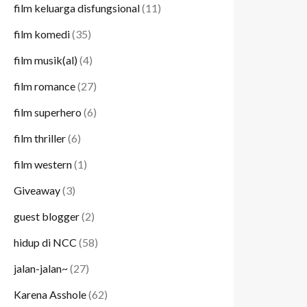
film keluarga disfungsional
(11)
film komedi
(35)
film musik(al)
(4)
film romance
(27)
film superhero
(6)
film thriller
(6)
film western
(1)
Giveaway
(3)
guest blogger
(2)
hidup di NCC
(58)
jalan-jalan~
(27)
Karena Asshole
(62)