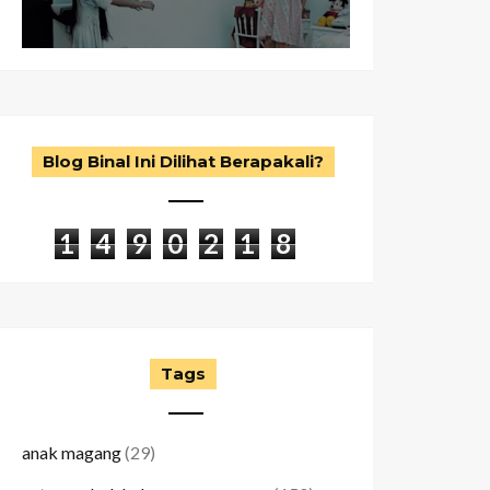
Blog Binal Ini Dilihat Berapakali?
1
4
9
0
2
1
8
Tags
anak magang
(29)