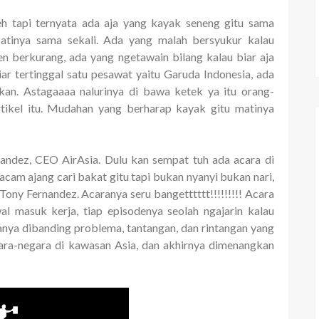
eh tapi ternyata ada aja yang kayak seneng gitu sama
patinya sama sekali. Ada yang malah bersyukur kalau
en berkurang, ada yang ngetawain bilang kalau biar aja
r tertinggal satu pesawat yaitu Garuda Indonesia, ada
an. Astagaaaa nalurinya di bawa ketek ya itu orang-
tikel itu. Mudahan yang berharap kayak gitu matinya
andez, CEO AirAsia. Dulu kan sempat tuh ada acara di
cam ajang cari bakat gitu tapi bukan nyanyi bukan nari,
ny Fernandez. Acaranya seru bangetttttt!!!!!!!!! Acara
wal masuk kerja, tiap episodenya seolah ngajarin kalau
anya dibanding problema, tantangan, dan rintangan yang
gara-negara di kawasan Asia, dan akhirnya dimenangkan
.