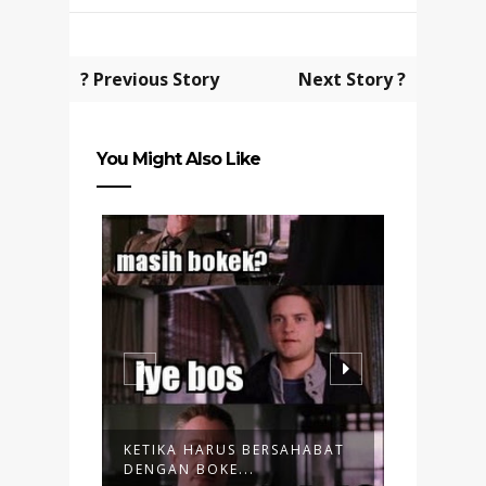
? Previous Story
Next Story ?
You Might Also Like
WKWARD
KETIKA HARUS BERSAHABAT
UNBOXI
DENGAN BOKE...
DAPAT) P