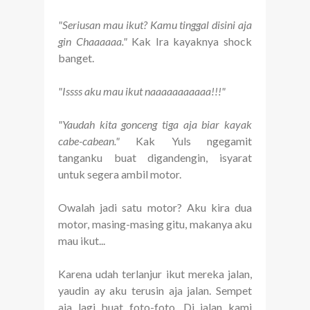
"Seriusan mau ikut? Kamu tinggal disini aja
gin Chaaaaaa."
Kak Ira kayaknya shock
banget.
"Issss aku mau ikut naaaaaaaaaaa!!!"
"Yaudah kita gonceng tiga aja biar kayak
cabe-cabean."
Kak Yuls ngegamit
tanganku buat digandengin, isyarat
untuk segera ambil motor.
Owalah jadi satu motor? Aku kira dua
motor, masing-masing gitu, makanya aku
mau ikut...
Karena udah terlanjur ikut mereka jalan,
yaudin ay aku terusin aja jalan. Sempet
aja lagi buat foto-foto. Di jalan kami