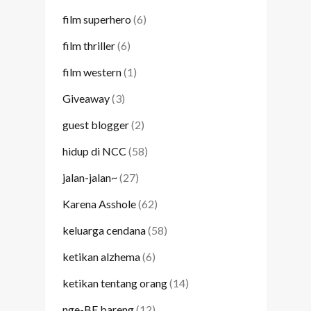
film superhero
(6)
film thriller
(6)
film western
(1)
Giveaway
(3)
guest blogger
(2)
hidup di NCC
(58)
jalan-jalan~
(27)
Karena Asshole
(62)
keluarga cendana
(58)
ketikan alzhema
(6)
ketikan tentang orang
(14)
nge-BF bareng
(12)