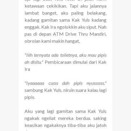
ketawaan cekikikan. Tapi aku jalannya
lambat banget, aku paling belakang,
kadang gamitan sama Kak Yuls kadang
enggak. Kak Ira ngolokkin aku siput. Nah
pas di depan ATM Drive Thru Mandiri,
obrolan kami makin hangat,
"Iiih ternyata ada toiletnya, aku mau pipis
ah disitu."
Pembicaraan dimulai dari Kak
Ira
"Iyaaaaaa cusss dah pipis nyussssss."
sambung Kak Yuls, niruin suara kalau lagi
pipis.
Aku yang lagi gamitan sama Kak Yuls
ngakak ngeliat mereka berdua. saking
keasikan ngakaknya tiba-tiba aku jatoh