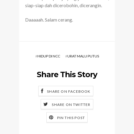
siap-siap dah dicerobohin, dicerangin.
Daaaaah. Salam cerang.
#
HIDUP DI NCC
#
URAT MALU PUTUS
Share This Story
SHARE ON FACEBOOK
SHARE ON TWITTER
PIN THIS POST