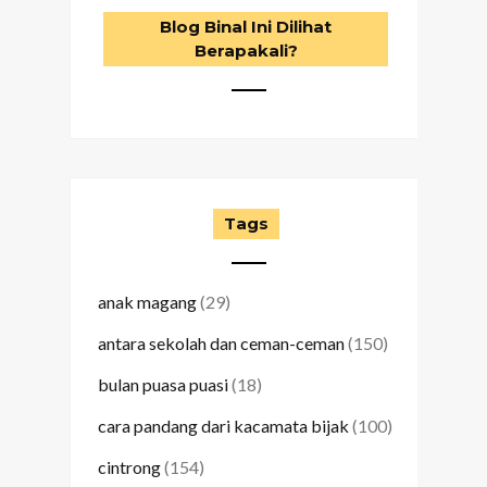
Blog Binal Ini Dilihat
Berapakali?
Tags
anak magang
(29)
antara sekolah dan ceman-ceman
(150)
bulan puasa puasi
(18)
cara pandang dari kacamata bijak
(100)
cintrong
(154)