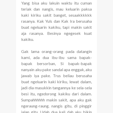
Yang bisa aku lakuin waktu itu cuman
teriak dan nangis, mau keluarin paksa
kaki kiriku sakit banget, sesaakkkkkk
rasanya. Kak Yuls dan Kak Ira berusaha
buat ngeluarin kakiku, tapi makin sakit
aja rasanya. Besinya ngegesek kuat
kakiku.
Gak lama orang-orang pada datangin
kami, ada dua ibu-ibu sama bapak-
bapak bersorban, Si bapak-bapak
nanyain aku pake sandal apa enggak, aku
jawab iya pake. Trus beliau berusaha
buat ngeluarin kaki kiriku, lewat dalam,
jadi dia masukkin tangannya ke sela-sela
besi itu, ngedorong kakiku dari dalam.
Sumpahhhhhh makin sakit, apa aku gak
ngeraung-raung. nangis gitu, di pinggir
jalan gitu. Udah dua kali dah aku bikin