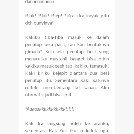
dannnnnnnnnn
Bluk! Bluk! Blep! *kira-kira kayak gitu
deh bunyinya*
Kakiku tiba-tiba masuk ke dalam
penutup besi parit, tau kan bentuknya
gimana? Sela-sela penutup besi yang
menurutku mustahil banget bisa bikin
kakiku masuk eeeh tapi kakiku temasuk!
Kaki kiriku kejepit diantara dua besi
penutup itu. Sementara kaki satunya
refleks membentang ke kanan. Aku
otomatis jadi bisa split.
"Aaaaakkkkkkkkkkk!!!!!!"
Kak Ira langsung noleh ke arahku,
sementara Kak Yuls ikut teduduk juga.