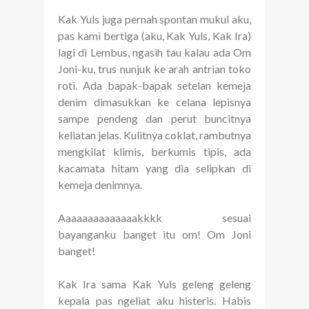
Kak Yuls juga pernah spontan mukul aku,
pas kami bertiga (aku, Kak Yuls, Kak Ira)
lagi di Lembus, ngasih tau kalau ada Om
Joni-ku, trus nunjuk ke arah antrian toko
roti. Ada bapak-bapak setelan kemeja
denim dimasukkan ke celana lepisnya
sampe pendeng dan perut buncitnya
keliatan jelas. Kulitnya coklat, rambutnya
mengkilat klimis, berkumis tipis, ada
kacamata hitam yang dia selipkan di
kemeja denimnya.
Aaaaaaaaaaaaaakkkk sesuai
bayanganku banget itu om! Om Joni
banget!
Kak Ira sama Kak Yuls geleng geleng
kepala pas ngeliat aku histeris. Habis