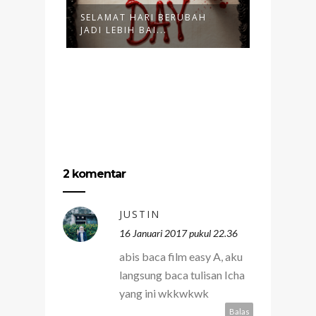
VE THE
SELAMAT HARI BERUBAH
SYMPATH
JADI LEBIH BAI...
NOKIA
2 komentar
JUSTIN
16 Januari 2017 pukul 22.36
abis baca film easy A, aku
langsung baca tulisan Icha
yang ini wkkwkwk
Balas