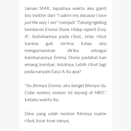
Jaman SMK, tepatnya waktu aku ganti
bio twitter dari
"I adore me, because I love
just the way I am"
menjadi
"Tukang ngeblog
kembaran Emma Stone. Hidup seperti Easy
A"
, bubuhannya pada ribut. Jelas ribut
karena gak terima kalau aku
mengumumkan diriku sebagai
kembarannya Emma Stone padahal kan
emang kembar, lututnya. Lebih ribut lagi
pada nanyain Easy A itu apa?
"Itu filmnya Emma, aku banget filmnya itu.
Coba nonton, malam ini tayang di HBO."
kataku waktu itu.
Dina yang udah nonton filmnya makin
ribut, koar koar nanya,