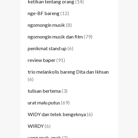
ketikan tentang orang
(14)
nge-BF bareng
(12)
ngomongin musik
(8)
ngomongin musik dan film
(79)
penikmat stand up
(6)
review baper
(91)
trio melankolis bareng Dita dan Ikhsan
(6)
tulisan bertema
(3)
urat malu putus
(69)
WIDY dan tetek bengeknya
(6)
WIRDY
(6)
yang enak-enak
(2)