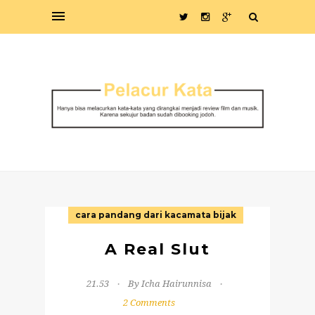
cara pandang dari kacamata bijak
A Real Slut
21.53
By Icha Hairunnisa
2 Comments