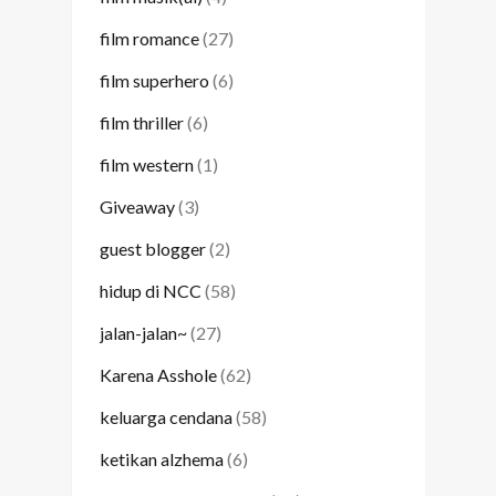
film romance
(27)
film superhero
(6)
film thriller
(6)
film western
(1)
Giveaway
(3)
guest blogger
(2)
hidup di NCC
(58)
jalan-jalan~
(27)
Karena Asshole
(62)
keluarga cendana
(58)
ketikan alzhema
(6)