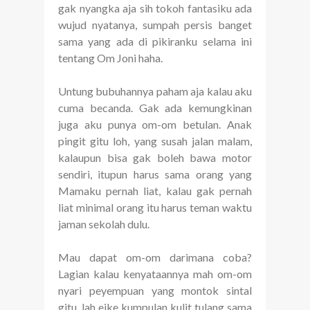
gak nyangka aja sih tokoh fantasiku ada
wujud nyatanya, sumpah persis banget
sama yang ada di pikiranku selama ini
tentang Om Joni haha.
Untung bubuhannya paham aja kalau aku
cuma becanda. Gak ada kemungkinan
juga aku punya om-om betulan. Anak
pingit gitu loh, yang susah jalan malam,
kalaupun bisa gak boleh bawa motor
sendiri, itupun harus sama orang yang
Mamaku pernah liat, kalau gak pernah
liat minimal orang itu harus teman waktu
jaman sekolah dulu.
Mau dapat om-om darimana coba?
Lagian kalau kenyataannya mah om-om
nyari peyempuan yang montok sintal
gitu, lah eike kumpulan kulit tulang sama