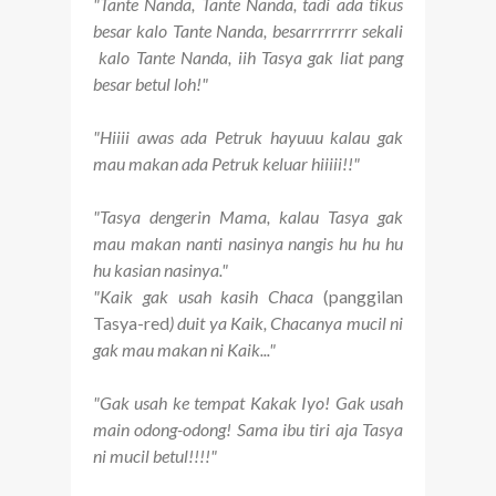
"Tante Nanda, Tante Nanda, tadi ada tikus
besar kalo Tante Nanda, besarrrrrrrr sekali
kalo Tante Nanda, iih Tasya gak liat pang
besar betul loh!"
"Hiiii awas ada Petruk hayuuu kalau gak
mau makan ada Petruk keluar hiiiii!!"
"Tasya dengerin Mama, kalau Tasya gak
mau makan nanti nasinya nangis hu hu hu
hu kasian nasinya."
"Kaik gak usah kasih Chaca
(panggilan
Tasya-red
) duit ya Kaik, Chacanya mucil ni
gak mau makan ni Kaik..."
"Gak usah ke tempat Kakak Iyo! Gak usah
main odong-odong! Sama ibu tiri aja Tasya
ni mucil betul!!!!"