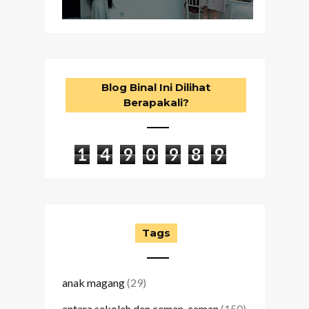
Blog Binal Ini Dilihat
Berapakali?
1
4
9
0
9
8
9
Tags
anak magang
(29)
antara sekolah dan ceman-ceman
(150)