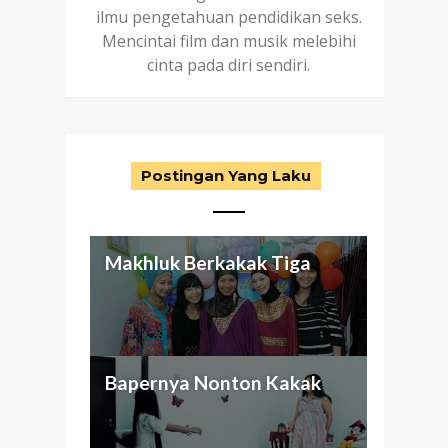
ilmu pengetahuan pendidikan seks.
Mencintai film dan musik melebihi
cinta pada diri sendiri.
Postingan Yang Laku
Makhluk Berkakak Tiga
Aku dan Keluarga
Antara Seragam Putih-Biru,
Nggak Cuma Butuh Passion
Bapernya Nonton Kakak
(abnormal) ku
Otak Cetek, dan Bunuh Diri
Buat Beli Mansion