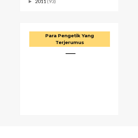
2011
(93)
►
Para Pengetik Yang
Terjerumus