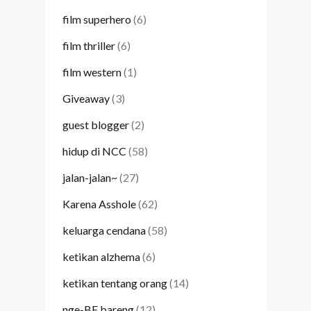
film superhero
(6)
film thriller
(6)
film western
(1)
Giveaway
(3)
guest blogger
(2)
hidup di NCC
(58)
jalan-jalan~
(27)
Karena Asshole
(62)
keluarga cendana
(58)
ketikan alzhema
(6)
ketikan tentang orang
(14)
nge-BF bareng
(12)