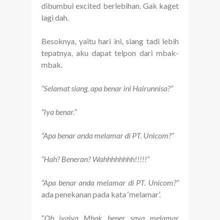
dibumbui excited berlebihan. Gak kaget
lagi dah.
Besoknya, yaitu hari ini, siang tadi lebih
tepatnya, aku dapat telpon dari mbak-
mbak.
“Selamat siang, apa benar ini Hairunnisa?”
“Iya benar.”
“Apa benar anda melamar di PT. Unicom?”
“Hah? Beneran? Wahhhhhhhh!!!!!”
“Apa benar anda melamar di PT. Unicom?”
ada penekanan pada kata ‘melamar’.
“
Oh iyaiya Mbak bener saya melamar