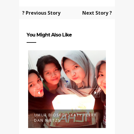
? Previous Story
Next Story ?
You Might Also Like
UMUR BIOSKOP, KATY PERRY
TANDA-
DAN NIETZS...
SEMAKIN