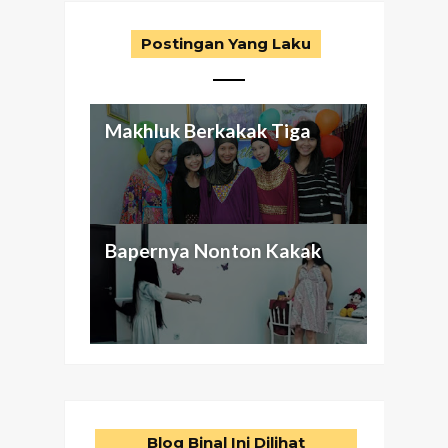
Postingan Yang Laku
Makhluk Berkakak Tiga
Aku dan Keluarga
Antara Seragam Putih-Biru,
Nggak Cuma Butuh Passion
Bapernya Nonton Kakak
(abnormal) ku
Otak Cetek, dan Bunuh Diri
Buat Beli Mansion
Blog Binal Ini Dilihat