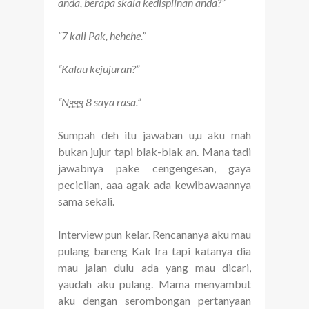
anda, berapa skala kedisplinan anda?”
“7 kali Pak, hehehe.”
“Kalau kejujuran?”
“Nggg 8 saya rasa.”
Sumpah deh itu jawaban u,u aku mah
bukan jujur tapi blak-blak an. Mana tadi
jawabnya pake cengengesan, gaya
pecicilan, aaa agak ada kewibawaannya
sama sekali.
Interview pun kelar. Rencananya aku mau
pulang bareng Kak Ira tapi katanya dia
mau jalan dulu ada yang mau dicari,
yaudah aku pulang. Mama menyambut
aku dengan serombongan pertanyaan