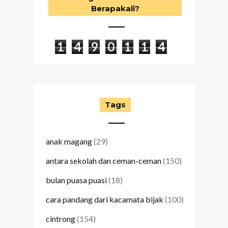
Berapakali?
1
4
9
0
1
1
4
Tags
anak magang
(29)
antara sekolah dan ceman-ceman
(150)
bulan puasa puasi
(18)
cara pandang dari kacamata bijak
(100)
cintrong
(154)