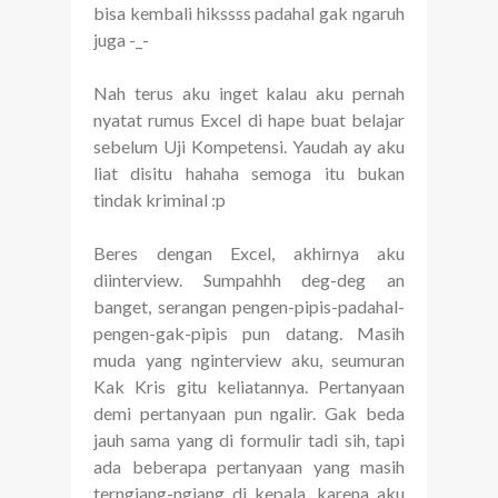
bisa kembali hikssss padahal gak ngaruh
juga -_-
Nah terus aku inget kalau aku pernah
nyatat rumus Excel di hape buat belajar
sebelum Uji Kompetensi. Yaudah ay aku
liat disitu hahaha semoga itu bukan
tindak kriminal :p
Beres dengan Excel, akhirnya aku
diinterview. Sumpahhh deg-deg an
banget, serangan pengen-pipis-padahal-
pengen-gak-pipis pun datang. Masih
muda yang nginterview aku, seumuran
Kak Kris gitu keliatannya. Pertanyaan
demi pertanyaan pun ngalir. Gak beda
jauh sama yang di formulir tadi sih, tapi
ada beberapa pertanyaan yang masih
terngiang-ngiang di kepala, karena aku