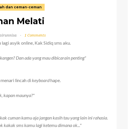
lah dan ceman-ceman
han Melati
airunnisa
1 Comments
lagi asyik online, Kak Sidiq sms aku.
kangen? Dan ada yang mau dibicarain penting"
n menari lincah di
keyboard
hape.
ak, kapan maunya?"
kak cuman kamu aja jangan kasih tau yang lain ini rahasia.
sok kakak sms kamu lagi ketemu dimana ok..."