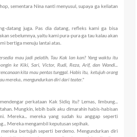
op, sementara Nina nanti menyusul, supaya ga keliatan
ng-datang juga. Pas dia datang, refleks kami ga bisa
an sebelumnya, yaitu kami pura-pura ga tau kalau akan
mi bertiga menuju lantai atas.
bersedia mau jadi pelatih. Tau Kak Ian kan? Yang waktu itu
gin ke Kiki, Sari, Victor, Rudi, Reza, Arif, dan Wandi...
rencanaan kita mau pentas tunggal. Habis itu, ketujuh orang
lau mereka.. mengundurkan diri dari teater."
mendengar perkataan Kak Sidiq itu? Lemas, limbung...
 tahan. Mungkin, lebih baik aku dimarahin habis-habisan
i. Mereka... mereka yang sudah ku anggap seperti
ng... Mereka mengambil keputusan sepihak.
n mereka bertujuh seperti berdemo. Mengundurkan diri