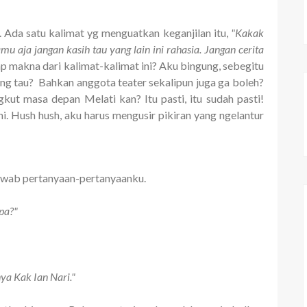
l. Ada satu kalimat yg menguatkan keganjilan itu,
"Kakak
u aja jangan kasih tau yang lain ini rahasia. Jangan cerita
 makna dari kalimat-kalimat ini? Aku bingung, sebegitu
ang tau? Bahkan anggota teater sekalipun juga ga boleh?
ut masa depan Melati kan? Itu pasti, itu sudah pasti!
i. Hush hush, aku harus mengusir pikiran yang ngelantur
jawab pertanyaan-pertanyaanku.
pa?"
ya Kak Ian Nari."