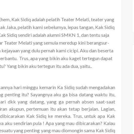
Ehem, Kak Sidiq adalah pelatih Teater Melati, teater yang
Kak Jaka, pelatih kami sebelumya, lepas tangan, Kak Sidiq
ak Sidiq sendiri adalah alumni SMKN 1, dan tentu saja
nar Teater Melati yang semula meredup kini berangsur-
kejayaan yang dulu pernah kami cicipi. Aku dan beserta
terbantu. Trus, apa yang bikin aku kaget tertegun dapat
u? Yang bikin aku tertegun itu ada dua, yaitu..
annya hari minggu kemarin Ka Sidiq sudah mengadakan
 penting itu? Sayangnya aku ga bisa datang waktu itu,
Sari dkk yang datang, yang ga pernah absen saat-saat
iran akupun, pertemuan itu akan tetap berjalan. Lagian,
 dibicarakan Kak Sidiq ke mereka. Trus, untuk apa Kak
 aku sendirian pula ! Apa yang mau dibicarakan? Kalau
 sesuatu yang penting yang mau diomongin sama Kak Sidiq