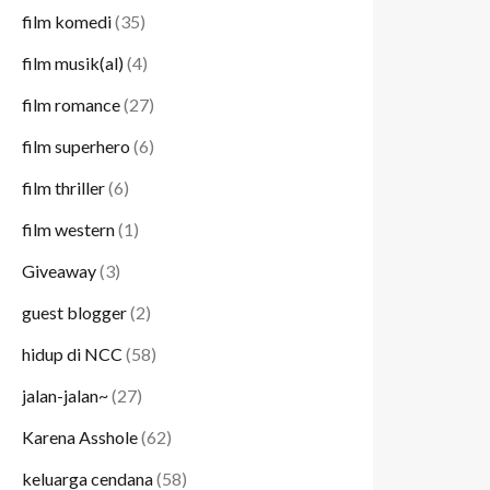
film komedi
(35)
film musik(al)
(4)
film romance
(27)
film superhero
(6)
film thriller
(6)
film western
(1)
Giveaway
(3)
guest blogger
(2)
hidup di NCC
(58)
jalan-jalan~
(27)
Karena Asshole
(62)
keluarga cendana
(58)