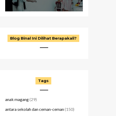
Blog Binal Ini Dilihat Berapakali?
Tags
anak magang
(29)
antara sekolah dan ceman-ceman
(150)