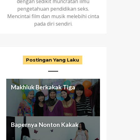
dengan sedikit muncratan ilmu
pengetahuan pendidikan seks.
Mencintai film dan musik melebihi cinta
pada diri sendiri.
Postingan Yang Laku
Makhluk Berkakak Tiga
Aku dan Keluarga (abnormal)
Antara Seragam Putih-Biru,
Nggak Cuma Butuh Passion
Bapernya Nonton Kakak
ku
Otak Cetek, dan Bunuh Diri
Buat Beli Mansion