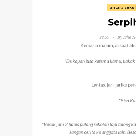
antara seko
Serpi
22.59
By Icha H
Kemarin malam, di saat aku 
"De kapan bisa ketemu kamu, kakak 
Lantas, jari-jariku pu
"Bisa K
"
Besok jam 2 habis pulang sekolah tapi tolong ka
Jangan cerita ke anggota lain. Be