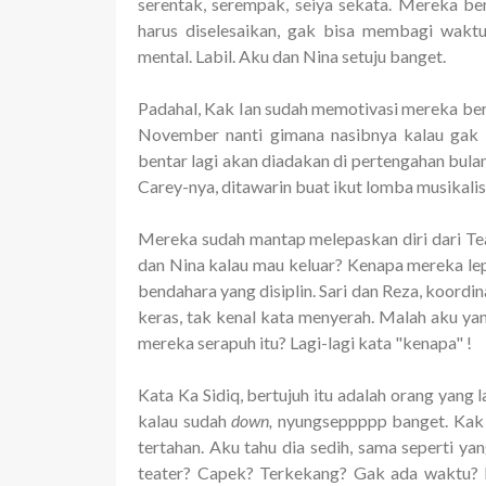
serentak, serempak, seiya sekata. Mereka ber
harus diselesaikan, gak bisa membagi waktu
mental. Labil. Aku dan Nina setuju banget.
Padahal, Kak Ian sudah memotivasi mereka bertu
November nanti gimana nasibnya kalau gak a
bentar lagi akan diadakan di pertengahan bula
Carey-nya, ditawarin buat ikut lomba musikalisa
Mereka sudah mantap melepaskan diri dari Tea
dan Nina kalau mau keluar? Kenapa mereka lep
bendahara yang disiplin. Sari dan Reza, koordin
keras, tak kenal kata menyerah. Malah aku yan
mereka serapuh itu? Lagi-lagi kata "kenapa" !
Kata Ka Sidiq, bertujuh itu adalah orang yang l
kalau sudah
down,
nyungseppppp banget. Kak 
tertahan. Aku tahu dia sedih, sama seperti ya
teater? Capek? Terkekang? Gak ada waktu? 