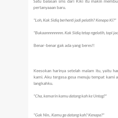
Satu balasan sms dari Kiki itu makin memb
pertanyaaan baru.
"Loh, Kak Sidiq berhenti jadi pelatih? Kenapa Ki?"
"Bukaannnnnnnn. Kak Sidiq tetap ngelatih, tapi jadi
Benar-benar gak ada yang beres!!
Keesokan harinya setelah malam itu, yaitu ha
kami. Aku tergesa gesa menuju tempat kami 
langkahku.
"Cha, kemarin kamu datang kah ke Untag?"
"Gak Nin.. Kamu ga datang kah? Kenapa?"