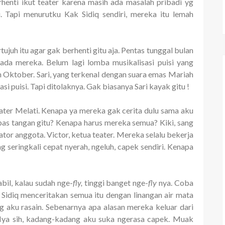
henti ikut teater karena masih ada masalah pribadi yg
. Tapi menurutku Kak Sidiq sendiri, mereka itu lemah
juh itu agar gak berhenti gitu aja. Pentas tunggal bulan
da mereka. Belum lagi lomba musikalisasi puisi yang
n Oktober. Sari, yang terkenal dengan suara emas Mariah
si puisi. Tapi ditolaknya. Gak biasanya Sari kayak gitu !
ter Melati. Kenapa ya mereka gak cerita dulu sama aku
as tangan gitu? Kenapa harus mereka semua? Kiki, sang
ator anggota. Victor, ketua teater. Mereka selalu bekerja
g seringkali cepat nyerah, ngeluh, capek sendiri. Kenapa
abil, kalau sudah nge-
fly,
tinggi banget nge-
fly
nya. Coba
Sidiq menceritakan semua itu dengan linangan air mata
ng aku rasain. Sebenarnya apa alasan mereka keluar dari
Iya sih, kadang-kadang aku suka ngerasa capek. Muak