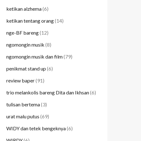
ketikan alzhema
(6)
ketikan tentang orang
(14)
nge-BF bareng
(12)
ngomongin musik
(8)
ngomongin musik dan film
(79)
penikmat stand up
(6)
review baper
(91)
trio melankolis bareng Dita dan Ikhsan
(6)
tulisan bertema
(3)
urat malu putus
(69)
WIDY dan tetek bengeknya
(6)
WIRDY
(6)