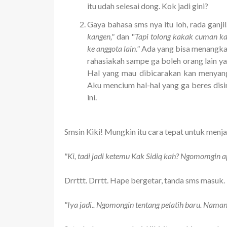
itu udah selesai dong. Kok jadi gini?
Gaya bahasa sms nya itu loh, rada ganji
kangen,"
dan "
Tapi tolong kakak cuman kam
ke anggota lain."
Ada yang bisa menangkap
rahasiakah sampe ga boleh orang lain y
Hal yang mau dibicarakan kan menyangk
Aku mencium hal-hal yang ga beres disin
ini.
Smsin Kiki! Mungkin itu cara tepat untuk men
"Ki, tadi jadi ketemu Kak Sidiq kah? Ngomomgin a
Drrttt. Drrtt. Hape bergetar, tanda sms masuk.
"Iya jadi.. Ngomongin tentang pelatih baru. Naman