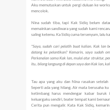
Aku memutuskan untuk pergi duluan ke worksh
mencolok.
Nina sudah tiba, tapi Kak Sidiq belum data
memainkan sandiwara yang sudah kami rencanak
saling ketemu. Ka Sidiq cuma tersenyum, lalu ka
"Saya, sudah cari pelatih buat kalian. Kak Ian 
datang ke pelantikan? Kemarin, saya sudah omon
Perkenalan sama Kak Ian, mulai atur struktur, pe
itu.. bilang langsung di depan saya dan Kak Ian, ka
Tau apa yang aku dan Nina rasakan setelah 
Seperti ada yang hilang. Air mata berusaha ku
ketimbang harus mendengar kabar buruk in
keluargaku sendiri, teater tempat kami bernau
Cerita pun mengalir. Kata Kak Sidiq, kemari