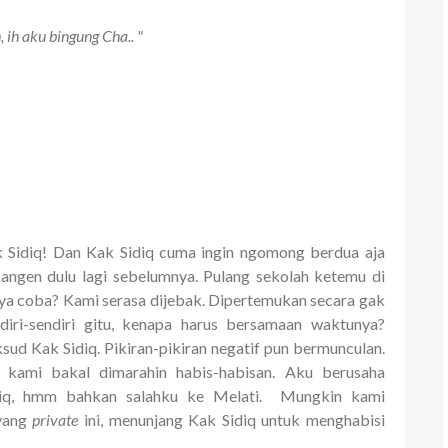
 ih aku bingung Cha.. "
k Sidiq! Dan Kak Sidiq cuma ingin ngomong berdua aja
kangen dulu lagi sebelumnya. Pulang sekolah ketemu di
ya coba? Kami serasa dijebak. Dipertemukan secara gak
diri-sendiri gitu, kenapa harus bersamaan waktunya?
ud Kak Sidiq. Pikiran-pikiran negatif pun bermunculan.
kami bakal dimarahin habis-habisan. Aku berusaha
diq, hmm bahkan salahku ke Melati. Mungkin kami
yang
private
ini, menunjang Kak Sidiq untuk menghabisi