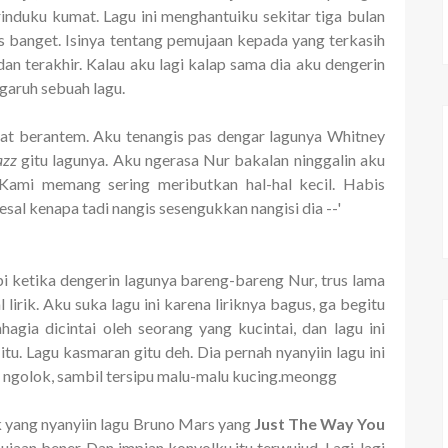
induku kumat. Lagu ini menghantuiku sekitar tiga bulan
ss banget. Isinya tentang pemujaan kepada yang terkasih
 terakhir. Kalau aku lagi kalap sama dia aku dengerin
garuh sebuah lagu.
at berantem. Aku tenangis pas dengar lagunya Whitney
azz
gitu lagunya. Aku ngerasa Nur bakalan ninggalin aku
. Kami memang sering meributkan hal-hal kecil. Habis
al kenapa tadi nangis sesengukkan nangisi dia --'
pi ketika dengerin lagunya bareng-bareng Nur, trus lama
 lirik. Aku suka lagu ini karena liriknya bagus, ga begitu
hagia dicintai oleh seorang yang kucintai, dan lagu ini
tu. Lagu kasmaran gitu deh. Dia pernah nyanyiin lagu ini
ngolok, sambil tersipu malu-malu kucing.meongg
k yang nyanyiin lagu Bruno Mars yang
Just The Way You
ujaan bener. Dan impian konyolku itu terwujud. Lagi-lagi