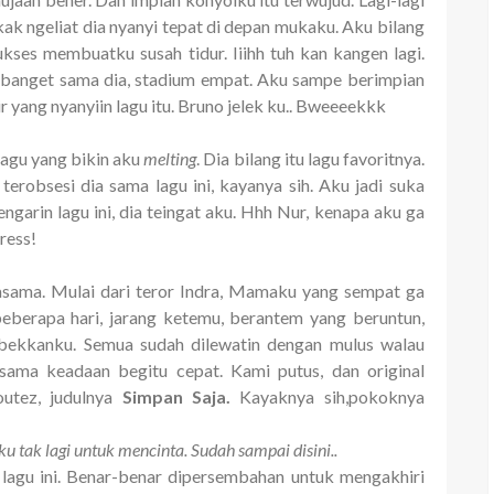
k ngeliat dia nyanyi tepat di depan mukaku. Aku bilang
sukses membuatku susah tidur. Iiihh tuh kan kangen lagi.
 banget sama dia, stadium empat. Aku sampe berimpian
 yang nyanyiin lagu itu. Bruno jelek ku.. Bweeeekkk
u lagu yang bikin aku
melting
. Dia bilang itu lagu favoritnya.
 terobsesi dia sama lagu ini, kayanya sih. Aku jadi suka
ngarin lagu ini, dia teingat aku. Hhh Nur, kenapa aku ga
ress!
sama. Mulai dari teror Indra, Mamaku yang sempat ga
eberapa hari, jarang ketemu, berantem yang beruntun,
mbekkanku. Semua sudah dilewatin dengan mulus walau
 sama keadaan begitu cepat. Kami putus, dan original
outez, judulnya
Simpan Saja.
Kayaknya sih,pokoknya
u tak lagi untuk mencinta. Sudah sampai disini..
lagu ini. Benar-benar dipersembahan untuk mengakhiri