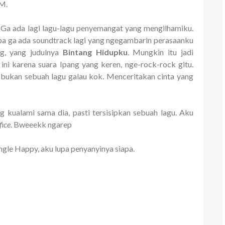
M.
. Ga ada lagi lagu-lagu penyemangat yang mengilhamiku.
apa ga ada soundtrack lagi yang ngegambarin perasaanku
g, yang judulnya
Bintang Hidupku
. Mungkin itu jadi
ini karena suara Ipang yang keren, nge-rock-rock gitu.
u bukan sebuah lagu galau kok. Menceritakan cinta yang
g kualami sama dia, pasti tersisipkan sebuah lagu. Aku
fice
. Bweeekk ngarep
ingle Happy, aku lupa penyanyinya siapa.