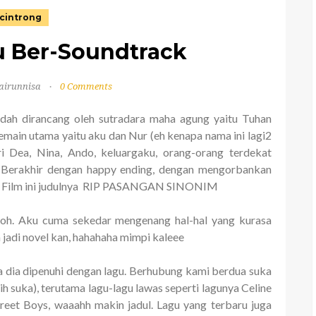
cintrong
u Ber-Soundtrack
airunnisa
0 Comments
dah dirancang oleh sutradara maha agung yaitu Tuhan
main utama yaitu aku dan Nur (eh kenapa nama ini lagi2
i Dea, Nina, Ando, keluargaku, orang-orang terdekat
. Berakhir dengan happy ending, dengan mengorbankan
Film ini judulnya RIP PASANGAN SINONIM
 loh. Aku cuma sekedar mengenang hal-hal yang kurasa
 jadi novel kan, hahahaha mimpi kaleee
a dia dipenuhi dengan lagu. Berhubung kami berdua suka
h suka), terutama lagu-lagu lawas seperti lagunya Celine
reet Boys, waaahh makin jadul. Lagu yang terbaru juga