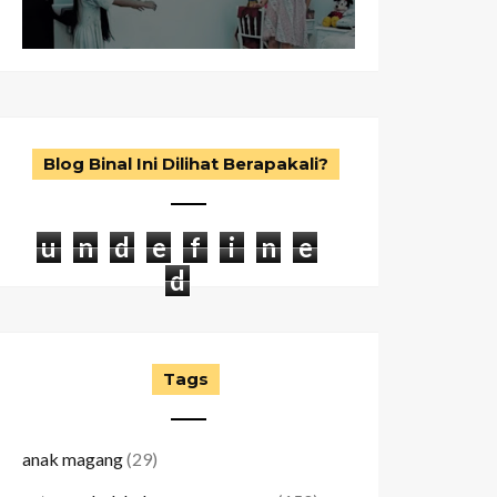
Blog Binal Ini Dilihat Berapakali?
u
n
d
e
f
i
n
e
d
Tags
anak magang
(29)