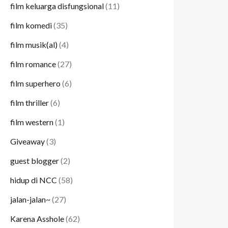
film keluarga disfungsional
(11)
film komedi
(35)
film musik(al)
(4)
film romance
(27)
film superhero
(6)
film thriller
(6)
film western
(1)
Giveaway
(3)
guest blogger
(2)
hidup di NCC
(58)
jalan-jalan~
(27)
Karena Asshole
(62)