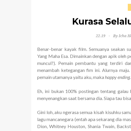
Kurasa Selal
22.19
By Icha H
Benar-benar kayak film. Semuanya seakan su
Yang Maha Esa. Dimainkan dengan apik oleh pe
muncul?). Pemain pembantu yang terdiri dar
menambah ketegangan fim ini. Alurnya maju
pemain utamanya yaitu aku, maka
happy ending.
Eh, ini bukan 100% postingan tentang galau
menyenangkan saat bersama dia. Siapa tau bisa
Gini loh, aku ngerasa semua kisah kisuhku sam
lagu mancanegara (entah apa sekarang dia masi
Dion, Whitney Houston, Shania Twain, Backst