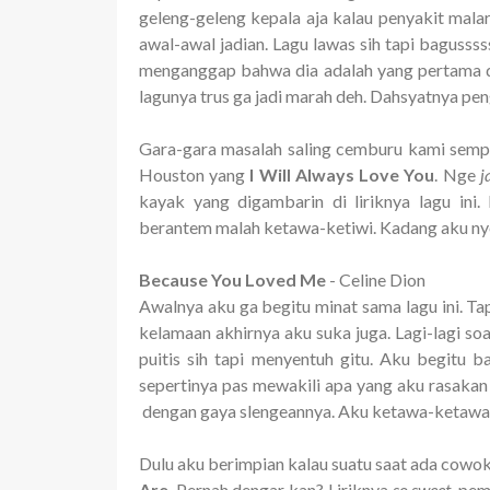
geleng-geleng kepala aja kalau penyakit malar
awal-awal jadian. Lagu lawas sih tapi bagusss
menganggap bahwa dia adalah yang pertama dan
lagunya trus ga jadi marah deh. Dahsyatnya pen
Gara-gara masalah saling cemburu kami semp
Houston yang
I Will Always Love You
. Nge
j
kayak yang digambarin di liriknya lagu ini
berantem malah ketawa-ketiwi. Kadang aku nyes
Because You Loved Me
- Celine Dion
Awalnya aku ga begitu minat sama lagu ini. Ta
kelamaan akhirnya aku suka juga. Lagi-lagi soal
puitis sih tapi menyentuh gitu. Aku begitu ba
sepertinya pas mewakili apa yang aku rasakan i
dengan gaya slengeannya. Aku ketawa-ketawa 
Dulu aku berimpian kalau suatu saat ada cowo
Are
. Pernah dengar kan? Liriknya
so sweet
, pem