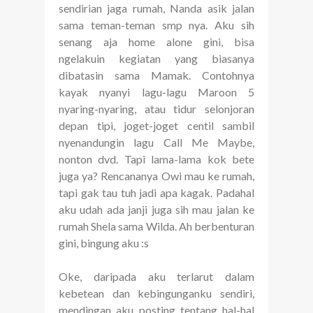
sendirian jaga rumah, Nanda asik jalan
sama teman-teman smp nya. Aku sih
senang aja home alone gini, bisa
ngelakuin kegiatan yang biasanya
dibatasin sama Mamak. Contohnya
kayak nyanyi lagu-lagu Maroon 5
nyaring-nyaring, atau tidur selonjoran
depan tipi, joget-joget centil sambil
nyenandungin lagu Call Me Maybe,
nonton dvd. Tapi lama-lama kok bete
juga ya? Rencananya Owi mau ke rumah,
tapi gak tau tuh jadi apa kagak. Padahal
aku udah ada janji juga sih mau jalan ke
rumah Shela sama Wilda. Ah berbenturan
gini, bingung aku :s
Oke, daripada aku terlarut dalam
kebetean dan kebingunganku sendiri,
mendingan aku posting tentang hal-hal