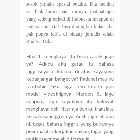
sosok jurnalis spesial buatku. Dia melihat
sisi baik buruk pada dirinya, melihat apa
yang sedang terjadi di Indonesia maupun di
negara lain. Gak bisa dipungkiri kalau aku
gak punya idola di bidang jurnalis selain
Raditya Dika.
Huuffh, menghayal itu bikin capek juga
ya? Adudu aku gatau tu bahasa
inggrisnya tu kalimat di atas, kayaknya
kepanjangan banget ya? Padahal mau ku
tambahin 'aku juga bercita-cita jadi
model videoklipnya Maroon 5, lagu
apapun.', tapi kayaknya itu kelewat
menghayal deh. Ntar aja deh ku translate
ke bahasa inggris nya.
Aneh juga sih aku
ni, tugas bahasa inggris yang bukannya
peer malah dikerjakan duluan, tugas yang
mutlak peer malah ditinggalin.