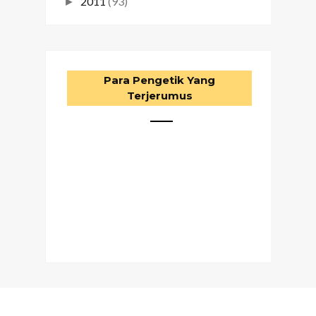
2011
(93)
►
Para Pengetik Yang
Terjerumus