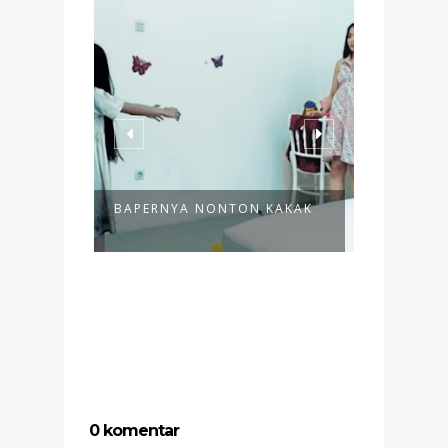
BAPERNYA NONTON KAKAK
UNBOXING 
DAPAT) PAKE
0 komentar