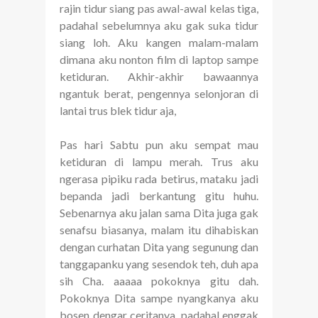
rajin tidur siang pas awal-awal kelas tiga,
padahal sebelumnya aku gak suka tidur
siang loh. Aku kangen malam-malam
dimana aku nonton film di laptop sampe
ketiduran. Akhir-akhir bawaannya
ngantuk berat, pengennya selonjoran di
lantai trus blek tidur aja,
Pas hari Sabtu pun aku sempat mau
ketiduran di lampu merah. Trus aku
ngerasa pipiku rada betirus, mataku jadi
bepanda jadi berkantung gitu huhu.
Sebenarnya aku jalan sama Dita juga gak
senafsu biasanya, malam itu dihabiskan
dengan curhatan Dita yang segunung dan
tanggapanku yang sesendok teh, duh apa
sih Cha. aaaaa pokoknya gitu dah.
Pokoknya Dita sampe nyangkanya aku
bosen dengar ceritanya, padahal enggak