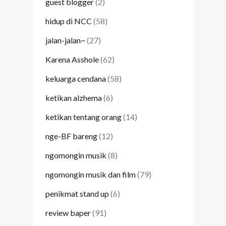
guest blogger
(2)
hidup di NCC
(58)
jalan-jalan~
(27)
Karena Asshole
(62)
keluarga cendana
(58)
ketikan alzhema
(6)
ketikan tentang orang
(14)
nge-BF bareng
(12)
ngomongin musik
(8)
ngomongin musik dan film
(79)
penikmat stand up
(6)
review baper
(91)