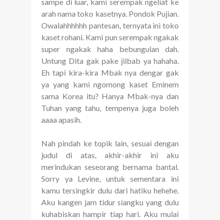
sampe di luar, kami serempak ngeliat ke
arah nama toko kasetnya. Pondok Pujian.
Owalahhhhhh pantesan, ternyata ini toko
kaset rohani. Kami pun serempak ngakak
super ngakak haha bebungulan dah.
Untung Dita gak pake jilbab ya hahaha.
Eh tapi kira-kira Mbak nya dengar gak
ya yang kami ngomong kaset Eminem
sama Korea itu? Hanya Mbak-nya dan
Tuhan yang tahu, tempenya juga boleh
aaaa apasih.
Nah pindah ke topik lain, sesuai dengan
judul di atas, akhir-akhir ini aku
merindukan seseorang bernama bantal.
Sorry ya Levine, untuk sementara ini
kamu tersingkir dulu dari hatiku hehehe.
Aku kangen jam tidur siangku yang dulu
kuhabiskan hampir tiap hari. Aku mulai