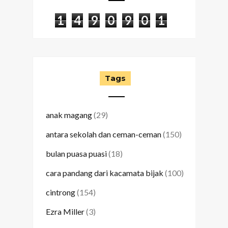
1
4
9
0
9
0
1
Tags
anak magang
(29)
antara sekolah dan ceman-ceman
(150)
bulan puasa puasi
(18)
cara pandang dari kacamata bijak
(100)
cintrong
(154)
Ezra Miller
(3)