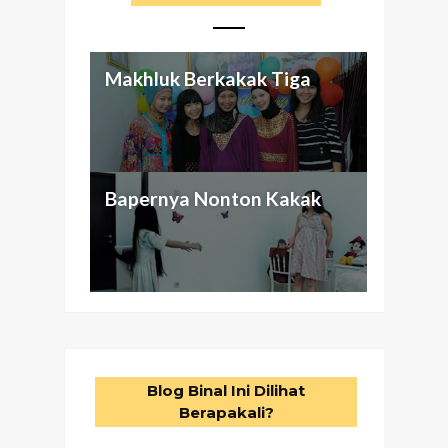
Makhluk Berkakak Tiga
Aku dan Keluarga
Antara Seragam Putih-Biru,
Nggak Cuma Butuh Passion
Bapernya Nonton Kakak
(abnormal) ku
Otak Cetek, dan Bunuh Diri
Buat Beli Mansion
Blog Binal Ini Dilihat
Berapakali?