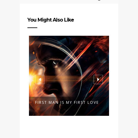
You Might Also Like
FIRST MAN IS MY FIRST LOVE
AYU & S