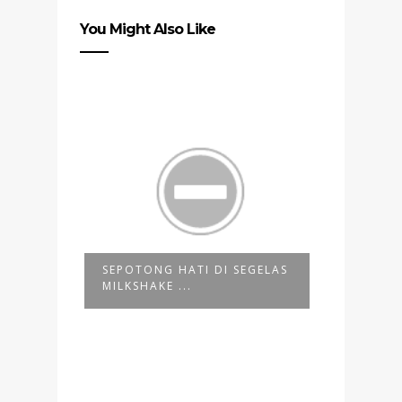
You Might Also Like
AKAN,
SEPOTONG HATI DI SEGELAS
SAMBUN
MILKSHAKE ...
MENJADI 