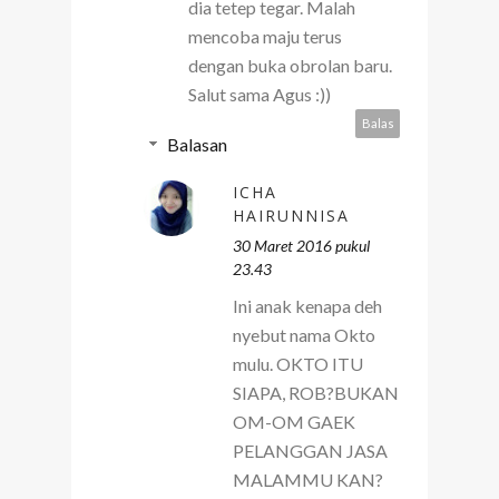
dia tetep tegar. Malah
mencoba maju terus
dengan buka obrolan baru.
Salut sama Agus :))
Balas
Balasan
ICHA
HAIRUNNISA
30 Maret 2016 pukul
23.43
Ini anak kenapa deh
nyebut nama Okto
mulu. OKTO ITU
SIAPA, ROB?BUKAN
OM-OM GAEK
PELANGGAN JASA
MALAMMU KAN?