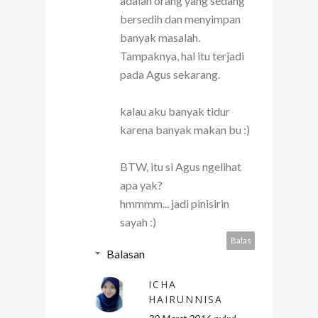
adalah orang yang sedang
bersedih dan menyimpan
banyak masalah.
Tampaknya, hal itu terjadi
pada Agus sekarang.
kalau aku banyak tidur
karena banyak makan bu :)
BTW, itu si Agus ngelihat
apa yak?
hmmmm... jadi pinisirin
sayah :)
Balas
Balasan
ICHA
HAIRUNNISA