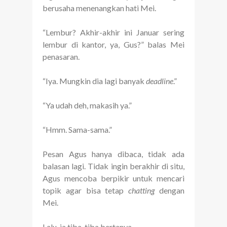
berusaha menenangkan hati Mei.
“Lembur? Akhir-akhir ini Januar sering
lembur di kantor, ya, Gus?” balas Mei
penasaran.
“Iya. Mungkin dia lagi banyak
deadline
.”
“Ya udah deh, makasih ya.”
“Hmm. Sama-sama.”
Pesan Agus hanya dibaca, tidak ada
balasan lagi. Tidak ingin berakhir di situ,
Agus mencoba berpikir untuk mencari
topik agar bisa tetap
chatting
dengan
Mei.
Lalu, ia tiba-tiba bertanya,