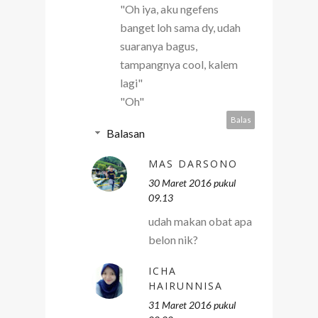
"Oh iya, aku ngefens
banget loh sama dy, udah
suaranya bagus,
tampangnya cool, kalem
lagi"
"Oh"
Balas
Balasan
MAS DARSONO
30 Maret 2016 pukul
09.13
udah makan obat apa
belon nik?
ICHA
HAIRUNNISA
31 Maret 2016 pukul