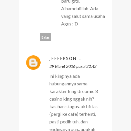
baru gitu.
Alhamdulillah. Ada
yang salut sama usaha
Agus :'D
Balas
JEFFERSON L
29 Maret 2016 pukul 22.42
ini king nya ada
hubungannya sama
karakter king di comic 8
casino king nggak nih?
kasihan si agus. aktifitas
(pergi ke cafe) terhenti,
pasti pedih tuh. dan
endingnya pun.. apakah