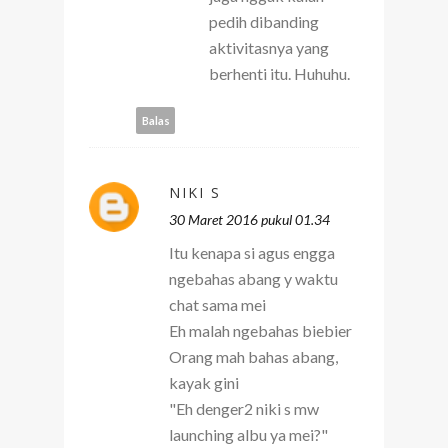
pedih dibanding
aktivitasnya yang
berhenti itu. Huhuhu.
Balas
NIKI S
30 Maret 2016 pukul 01.34
Itu kenapa si agus engga
ngebahas abang y waktu
chat sama mei
Eh malah ngebahas biebier
Orang mah bahas abang,
kayak gini
"Eh denger2 niki s mw
launching albu ya mei?"