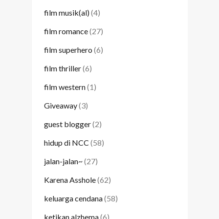
film musik(al)
(4)
film romance
(27)
film superhero
(6)
film thriller
(6)
film western
(1)
Giveaway
(3)
guest blogger
(2)
hidup di NCC
(58)
jalan-jalan~
(27)
Karena Asshole
(62)
keluarga cendana
(58)
ketikan alzhema
(6)