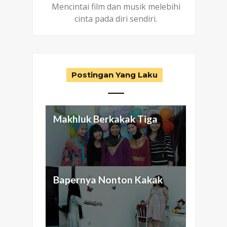
Mencintai film dan musik melebihi
cinta pada diri sendiri.
Postingan Yang Laku
Makhluk Berkakak Tiga
Aku dan Keluarga
Antara Seragam Putih-Biru,
Nggak Cuma Butuh Passion
Bapernya Nonton Kakak
(abnormal) ku
Otak Cetek, dan Bunuh Diri
Buat Beli Mansion