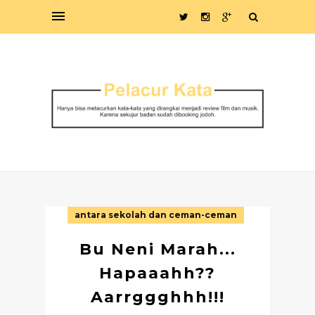
antara sekolah dan ceman-ceman
Bu Neni Marah...
Hapaaahh??
Aarrggghhh!!!