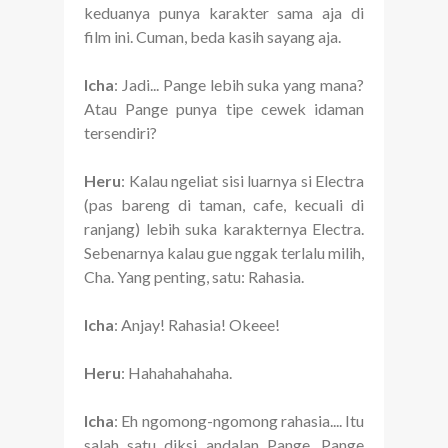
keduanya punya karakter sama aja di
film ini. Cuman, beda kasih sayang aja.
Icha
: Jadi... Pange lebih suka yang mana?
Atau Pange punya tipe cewek idaman
tersendiri?
Heru
: Kalau ngeliat sisi luarnya si Electra
(pas bareng di taman, cafe, kecuali di
ranjang) lebih suka karakternya Electra.
Sebenarnya kalau gue nggak terlalu milih,
Cha. Yang penting, satu: Rahasia.
Icha
: Anjay! Rahasia! Okeee!
Heru
: Hahahahahaha.
Icha
: Eh ngomong-ngomong rahasia.... Itu
salah satu diksi andalan Pange. Pange