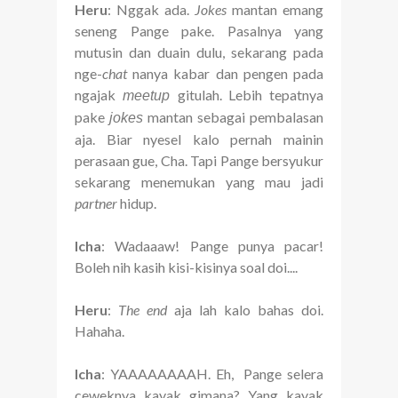
Heru
: Nggak ada.
Jokes
mantan emang
seneng Pange pake. Pasalnya yang
mutusin dan duain dulu, sekarang pada
nge-
chat
nanya kabar dan pengen pada
ngajak
gitulah. Lebih tepatnya
meetup
pake
mantan sebagai pembalasan
jokes
aja. Biar nyesel kalo pernah mainin
perasaan gue, Cha. Tapi Pange bersyukur
sekarang menemukan yang mau jadi
partner
hidup.
Icha
: Wadaaaw! Pange punya pacar!
Boleh nih kasih kisi-kisinya soal doi....
Heru
:
The end
aja lah kalo bahas doi.
Hahaha.
Icha
: YAAAAAAAAH. Eh, Pange selera
ceweknya kayak gimana? Yang kayak