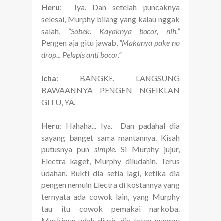
Heru
: Iya. Dan setelah puncaknya
selesai, Murphy bilang yang kalau nggak
salah,
“Sobek. Kayaknya bocor, nih.”
Pengen aja gitu jawab,
“Makanya pake no
drop... Pelapis anti bocor.”
Icha
: BANGKE. LANGSUNG
BAWAANNYA PENGEN NGEIKLAN
GITU, YA.
Heru
: Hahaha... Iya. Dan padahal dia
sayang banget sama mantannya. Kisah
putusnya pun
simple
. Si Murphy jujur,
Electra kaget, Murphy diludahin. Terus
udahan. Bukti dia setia lagi, ketika dia
pengen nemuin Electra di kostannya yang
ternyata ada cowok lain, yang Murphy
tau itu cowok pemakai narkoba.
Meskipun udah diusir, dia tetep nunggu