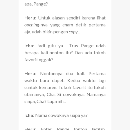
apa, Pange?
Heru
: Untuk alasan sendiri karena lihat
opening
-nya yang enam detik pertama
aja, udah bikin pengen
copy
...
Icha
: Jadi gitu ya.... Trus Pange udah
berapa kali nonton itu? Dan ada tokoh
favorit nggak?
Heru
: Nontonnya dua kali. Pertama
waktu baru dapet. Kedua waktu lagi
suntuk kemaren. Tokoh favorit itu tokoh
utamanya, Cha. Si cowoknya. Namanya
siapa, Cha? Lupa nih...
Icha
: Nama cowoknya siapa ya?
Heru
: Entar. Pange tonton lagilah.