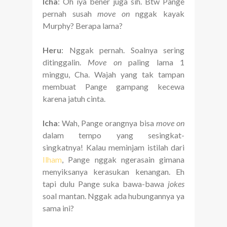
Icha
: Oh iya bener juga sih. Btw Pange
pernah susah
move on
nggak kayak
Murphy? Berapa lama?
Heru
: Nggak pernah. Soalnya sering
ditinggalin.
Move on
paling lama 1
minggu, Cha. Wajah yang tak tampan
membuat Pange gampang kecewa
karena jatuh cinta.
Icha
: Wah, Pange orangnya bisa
move on
dalam tempo yang sesingkat-
singkatnya! Kalau meminjam istilah dari
Ilham
, Pange nggak ngerasain gimana
menyiksanya kerasukan kenangan. Eh
tapi dulu Pange suka bawa-bawa
jokes
soal mantan. Nggak ada hubungannya ya
sama ini?