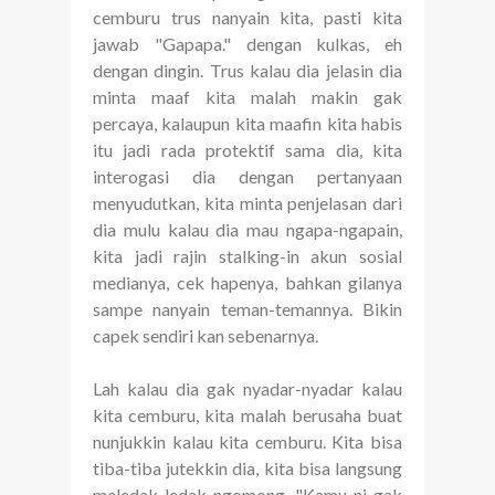
cemburu trus nanyain kita, pasti kita
jawab "Gapapa." dengan kulkas, eh
dengan dingin. Trus kalau dia jelasin dia
minta maaf kita malah makin gak
percaya, kalaupun kita maafin kita habis
itu jadi rada protektif sama dia, kita
interogasi dia dengan pertanyaan
menyudutkan, kita minta penjelasan dari
dia mulu kalau dia mau ngapa-ngapain,
kita jadi rajin stalking-in akun sosial
medianya, cek hapenya, bahkan gilanya
sampe nanyain teman-temannya. Bikin
capek sendiri kan sebenarnya.
Lah kalau dia gak nyadar-nyadar kalau
kita cemburu, kita malah berusaha buat
nunjukkin kalau kita cemburu. Kita bisa
tiba-tiba jutekkin dia, kita bisa langsung
meledak-ledak ngomong, "Kamu ni gak