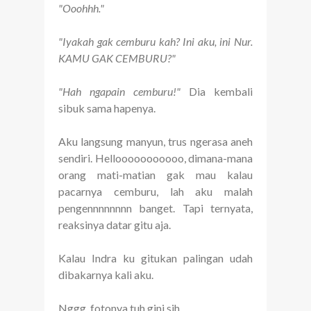
"Ooohhh."
"Iyakah gak cemburu kah? Ini aku, ini Nur.
KAMU GAK CEMBURU?"
"Hah ngapain cemburu!"
Dia kembali
sibuk sama hapenya.
Aku langsung manyun, trus ngerasa aneh
sendiri. Hellooooooooooo, dimana-mana
orang mati-matian gak mau kalau
pacarnya cemburu, lah aku malah
pengennnnnnnn banget. Tapi ternyata,
reaksinya datar gitu aja.
Kalau Indra ku gitukan palingan udah
dibakarnya kali aku.
Nggg, fotonya tuh gini sih,