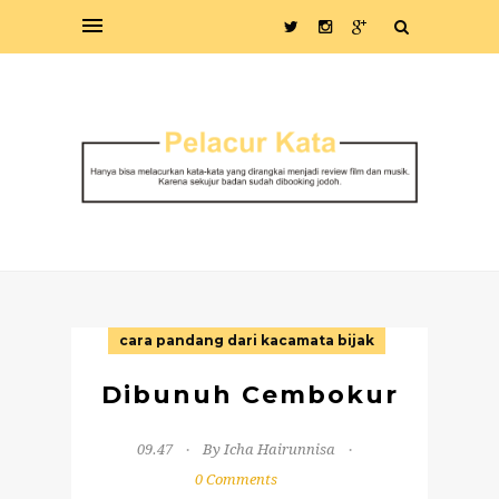
cara pandang dari kacamata bijak
Dibunuh Cembokur
09.47
By Icha Hairunnisa
0 Comments