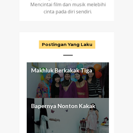
Mencintai film dan musik melebihi
cinta pada diri sendiri.
Postingan Yang Laku
Makhluk Berkakak Tiga
Aku dan Keluarga
Antara Seragam Putih-Biru,
Nggak Cuma Butuh Passion
Bapernya Nonton Kakak
(abnormal) ku
Otak Cetek, dan Bunuh Diri
Buat Beli Mansion