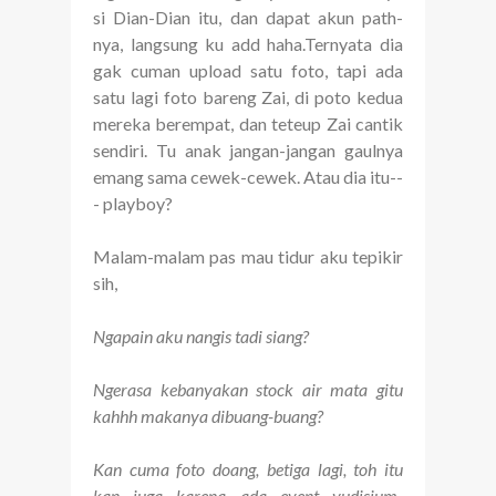
si Dian-Dian itu, dan dapat akun path-
nya, langsung ku add haha.Ternyata dia
gak cuman upload satu foto, tapi ada
satu lagi foto bareng Zai, di poto kedua
mereka berempat, dan teteup Zai cantik
sendiri. Tu anak jangan-jangan gaulnya
emang sama cewek-cewek. Atau dia itu--
- playboy?
Malam-malam pas mau tidur aku tepikir
sih,
Ngapain aku nangis tadi siang?
Ngerasa kebanyakan stock air mata gitu
kahhh makanya dibuang-buang?
Kan cuma foto doang, betiga lagi, toh itu
kan juga karena ada event yudisium-