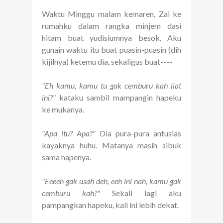
Waktu Minggu malam kemaren, Zai ke
rumahku dalam rangka minjem dasi
hitam buat yudisiumnya besok. Aku
gunain waktu itu buat puasin-puasin (dih
kijilnya) ketemu dia, sekaligus buat----
"Eh kamu, kamu tu gak cemburu kah liat
ini?"
kataku sambil mampangin hapeku
ke mukanya.
"Apa itu? Apa?"
Dia pura-pura antusias
kayaknya huhu. Matanya masih sibuk
sama hapenya.
"Eeeeh gak usah deh, eeh ini nah, kamu gak
cemburu kah?"
Sekali lagi aku
pampangkan hapeku, kali ini lebih dekat.