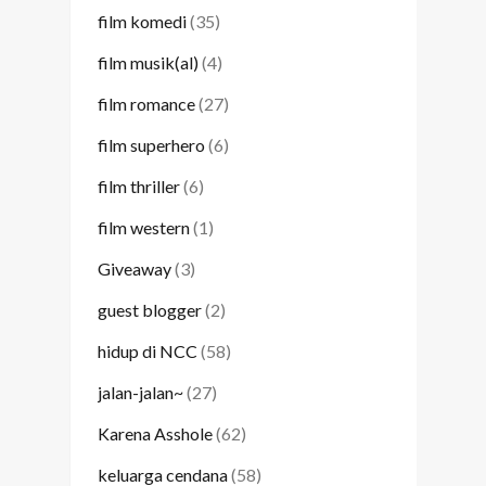
film komedi
(35)
film musik(al)
(4)
film romance
(27)
film superhero
(6)
film thriller
(6)
film western
(1)
Giveaway
(3)
guest blogger
(2)
hidup di NCC
(58)
jalan-jalan~
(27)
Karena Asshole
(62)
keluarga cendana
(58)