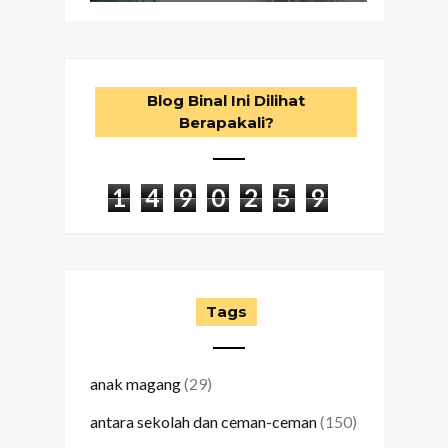
Blog Binal Ini Dilihat
Berapakali?
1
4
9
0
2
5
9
Tags
anak magang
(29)
antara sekolah dan ceman-ceman
(150)