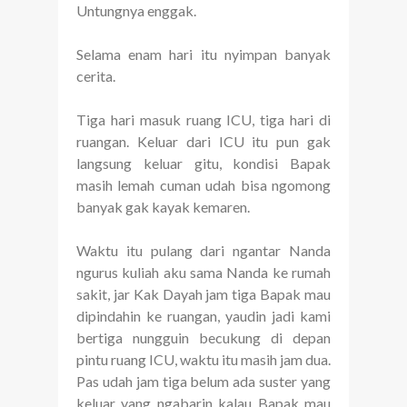
Untungnya enggak.
Selama enam hari itu nyimpan banyak
cerita.
Tiga hari masuk ruang ICU, tiga hari di
ruangan. Keluar dari ICU itu pun gak
langsung keluar gitu, kondisi Bapak
masih lemah cuman udah bisa ngomong
banyak gak kayak kemaren.
Waktu itu pulang dari ngantar Nanda
ngurus kuliah aku sama Nanda ke rumah
sakit, jar Kak Dayah jam tiga Bapak mau
dipindahin ke ruangan, yaudin jadi kami
bertiga nungguin becukung di depan
pintu ruang ICU, waktu itu masih jam dua.
Pas udah jam tiga belum ada suster yang
keluar yang ngabarin kalau Bapak mau