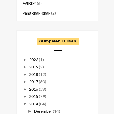
WIRDY
(6)
yang enak-enak
(2)
Gumpalan Tulisan
2023
(1)
►
2019
(2)
►
2018
(12)
►
2017
(60)
►
2016
(58)
►
2015
(79)
►
2014
(84)
▼
Desember
(14)
►