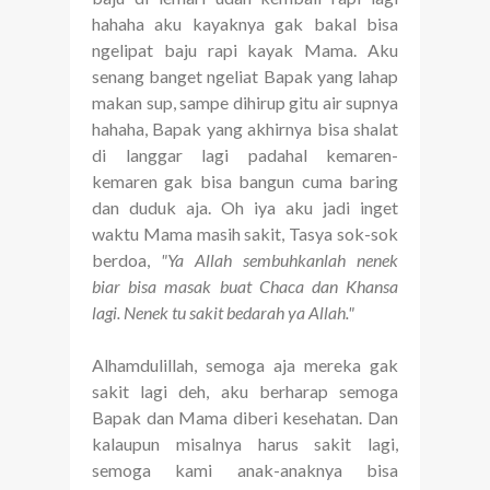
hahaha aku kayaknya gak bakal bisa
ngelipat baju rapi kayak Mama. Aku
senang banget ngeliat Bapak yang lahap
makan sup, sampe dihirup gitu air supnya
hahaha, Bapak yang akhirnya bisa shalat
di langgar lagi padahal kemaren-
kemaren gak bisa bangun cuma baring
dan duduk aja. Oh iya aku jadi inget
waktu Mama masih sakit, Tasya sok-sok
berdoa,
"Ya Allah sembuhkanlah nenek
biar bisa masak buat Chaca dan Khansa
lagi. Nenek tu sakit bedarah ya Allah."
Alhamdulillah, semoga aja mereka gak
sakit lagi deh, aku berharap semoga
Bapak dan Mama diberi kesehatan. Dan
kalaupun misalnya harus sakit lagi,
semoga kami anak-anaknya bisa