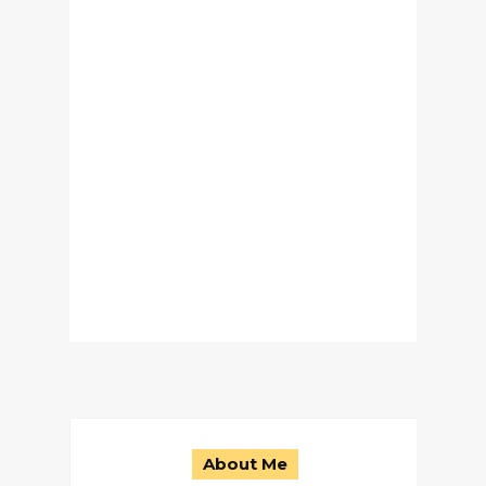
About Me