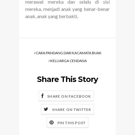
merawat mereka dan selalu di sisi
mereka, menjadi anak yang benar-benar
anak, anak yang berbakti.
#
CARA PANDANG DARI KACAMATA BIJAK
#
KELUARGA CENDANA
Share This Story
SHARE ON FACEBOOK
SHARE ON TWITTER
PIN THIS POST