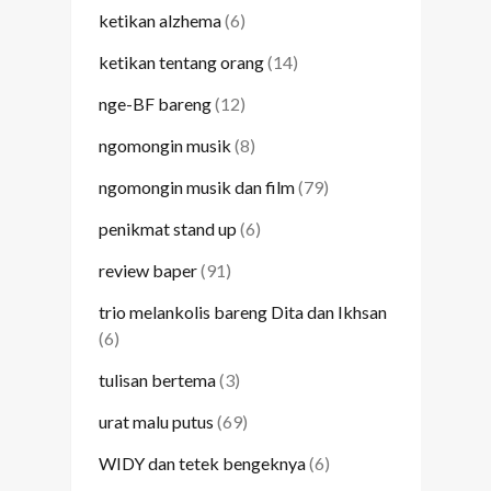
ketikan alzhema
(6)
ketikan tentang orang
(14)
nge-BF bareng
(12)
ngomongin musik
(8)
ngomongin musik dan film
(79)
penikmat stand up
(6)
review baper
(91)
trio melankolis bareng Dita dan Ikhsan
(6)
tulisan bertema
(3)
urat malu putus
(69)
WIDY dan tetek bengeknya
(6)