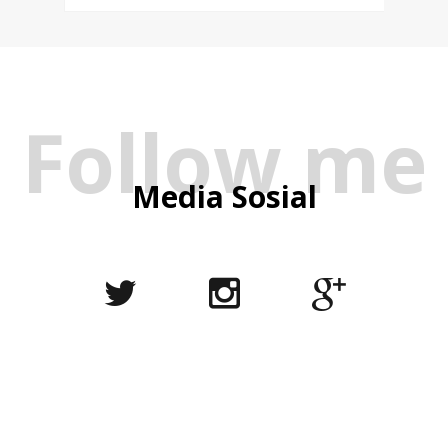
Follow me
Media Sosial