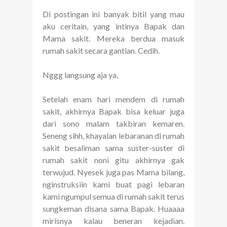
Di postingan ini banyak bitil yang mau
aku ceritain, yang intinya Bapak dan
Mama sakit. Mereka berdua masuk
rumah sakit secara gantian. Cedih.
Nggg langsung aja ya,
Setelah enam hari mendem di rumah
sakit, akhirnya Bapak bisa keluar juga
dari sono malam takbiran kemaren.
Seneng sihh, khayalan lebaranan di rumah
sakit besaliman sama suster-suster di
rumah sakit noni gitu akhirnya gak
terwujud. Nyesek juga pas Mama bilang,
nginstruksiin kami buat pagi lebaran
kami ngumpul semua di rumah sakit terus
sungkeman disana sama Bapak. Huaaaa
mirisnya kalau beneran kejadian.