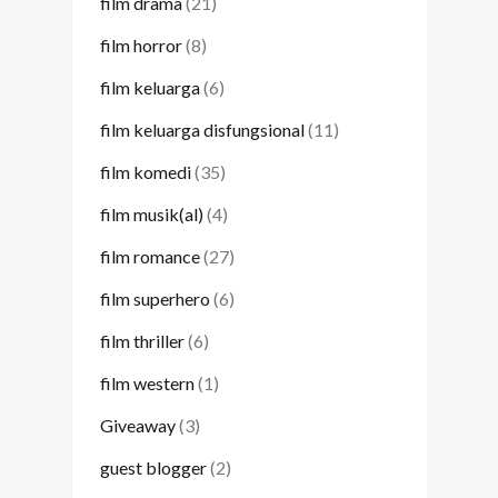
film drama
(21)
film horror
(8)
film keluarga
(6)
film keluarga disfungsional
(11)
film komedi
(35)
film musik(al)
(4)
film romance
(27)
film superhero
(6)
film thriller
(6)
film western
(1)
Giveaway
(3)
guest blogger
(2)