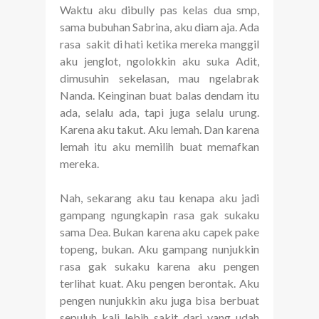
Waktu aku dibully pas kelas dua smp,
sama bubuhan Sabrina, aku diam aja. Ada
rasa sakit di hati ketika mereka manggil
aku jenglot, ngolokkin aku suka Adit,
dimusuhin sekelasan, mau ngelabrak
Nanda. Keinginan buat balas dendam itu
ada, selalu ada, tapi juga selalu urung.
Karena aku takut. Aku lemah. Dan karena
lemah itu aku memilih buat memafkan
mereka.
Nah, sekarang aku tau kenapa aku jadi
gampang ngungkapin rasa gak sukaku
sama Dea. Bukan karena aku capek pake
topeng, bukan. Aku gampang nunjukkin
rasa gak sukaku karena aku pengen
terlihat kuat. Aku pengen berontak. Aku
pengen nunjukkin aku juga bisa berbuat
sepuluh kali lebih sakit dari yang udah