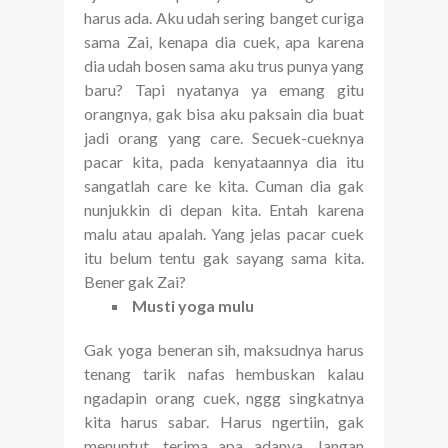
harus ada. Aku udah sering banget curiga
sama Zai, kenapa dia cuek, apa karena
dia udah bosen sama aku trus punya yang
baru? Tapi nyatanya ya emang gitu
orangnya, gak bisa aku paksain dia buat
jadi orang yang care. Secuek-cueknya
pacar kita, pada kenyataannya dia itu
sangatlah care ke kita. Cuman dia gak
nunjukkin di depan kita. Entah karena
malu atau apalah. Yang jelas pacar cuek
itu belum tentu gak sayang sama kita.
Bener gak Zai?
Musti yoga mulu
Gak yoga beneran sih, maksudnya harus
tenang tarik nafas hembuskan kalau
ngadapin orang cuek, nggg singkatnya
kita harus sabar. Harus ngertiin, gak
menuntut, terima apa adanya. Jangan