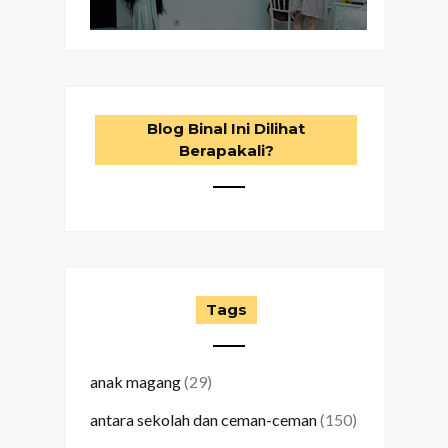
Blog Binal Ini Dilihat
Berapakali?
Tags
anak magang
(29)
antara sekolah dan ceman-ceman
(150)