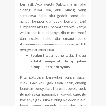
berhasil. Ada waktu Sabtu malam aku
sidang isbat dia, aku bilang yang
semuanya bikin aku gedek sama dia,
nanya kenapa dia cuek begono, tapi
sumpahhh aku gak berani natap mukanya
waktu itu, trus akhirnya dia minta maaf
dan ngaku kalau dia emang cuek.
Aaaaaaaaaaaaaaaaaaaaaa rasanya tuh
pengen nari hula-hula.
Syukuri apa yang ada, hidup
adalah anugerah, tetap jalani
hidup--- eeh jadi nyanyi
Kita patutnya bersyukur punya pacar
cuek. Gak kok, gak salah ketik, emang
beneran bersyukur. Karena cowok cuek
itu gak suka ngegombal, cowok cuek itu
biasanya gak suka flirting ke cewek lain,
beda sama cowok perhatian trus