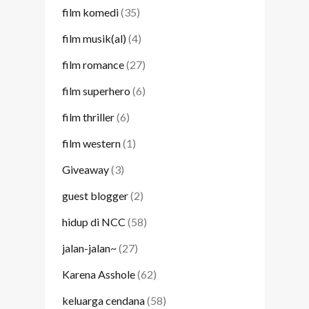
film komedi
(35)
film musik(al)
(4)
film romance
(27)
film superhero
(6)
film thriller
(6)
film western
(1)
Giveaway
(3)
guest blogger
(2)
hidup di NCC
(58)
jalan-jalan~
(27)
Karena Asshole
(62)
keluarga cendana
(58)