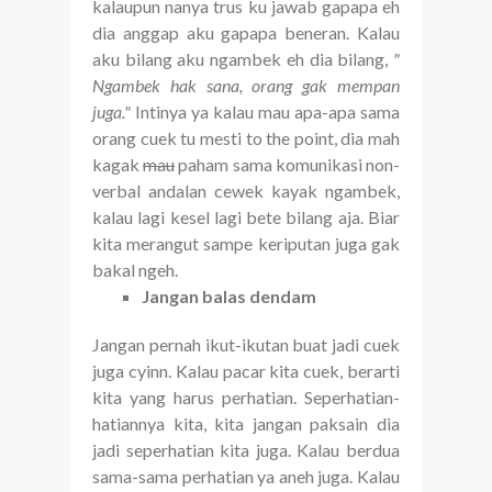
kalaupun nanya trus ku jawab gapapa eh
dia anggap aku gapapa beneran. Kalau
aku bilang aku ngambek eh dia bilang,
"
Ngambek hak sana, orang gak mempan
juga."
Intinya ya kalau mau apa-apa sama
orang cuek tu mesti to the point, dia mah
kagak
mau
paham sama komunikasi non-
verbal andalan cewek kayak ngambek,
kalau lagi kesel lagi bete bilang aja. Biar
kita merangut sampe keriputan juga gak
bakal ngeh.
Jangan balas dendam
Jangan pernah ikut-ikutan buat jadi cuek
juga cyinn. Kalau pacar kita cuek, berarti
kita yang harus perhatian. Seperhatian-
hatiannya kita, kita jangan paksain dia
jadi seperhatian kita juga. Kalau berdua
sama-sama perhatian ya aneh juga. Kalau