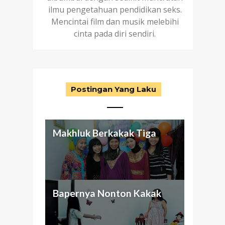
ilmu pengetahuan pendidikan seks.
Mencintai film dan musik melebihi
cinta pada diri sendiri.
Postingan Yang Laku
Makhluk Berkakak Tiga
Aku dan Keluarga
Antara Seragam Putih-Biru,
Nggak Cuma Butuh Passion
Bapernya Nonton Kakak
(abnormal) ku
Otak Cetek, dan Bunuh Diri
Buat Beli Mansion