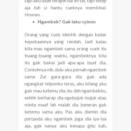
tapi aku udah terapin hal ini sih, tapi tetep
aja tuh si hantu cueknya membinal.
Hmmm.
Ngambek? Gak laku cyinnn
Orang yang cuek identik dengan kadar
kepekaannya yang rendah. Jadi kalau
kita mau ngambek sama orang cuek itu
buang-buang waktu, ngambeknya kita
itu gak bakal jadi apa-apa buat dia.
Contohnya nih, dulu aku pernah ngambek
sama Zai gara-gara dia gak ada
ngangkat telponku terus, aku bilang aku
gak mau ketemu dia, itu deh ngambekku,
eehhh berharap dia ngebujuk-bujuk atau
minta maaf lah malah dia beneran gak
ketemu sama aku. Pas aku diemin dia
pertanda aku ngambek juga dia iya-iya
aja, gak nanya aku kenapa gitu kah,